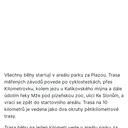
Všechny běhy startují v areálu parku za Plazou. Trasa
měřených závodů povede po cyklostezkách, přes
Kilometrovku, kolem jezu u Kalikovského mlýna a dále
údolím řeky Mže pod plzeňskou zoo, ulicí Ke Slonům, a
vrací se zpět do startovního areálu. Trasa na 10
kilometrů je vedena jako dva okruhy pětikilometrové
trasy.
Trasa běhu na jeden kilometr vede v areálu parku za