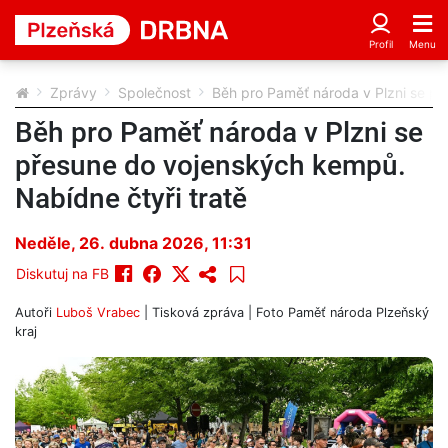
Zprávy
Společnost
Běh pro Paměť národa v Plzni se př
Běh pro Paměť národa v Plzni se
přesune do vojenských kempů.
Nabídne čtyři tratě
Neděle, 26. dubna 2026, 11:31
Diskutuj na FB
Autoři
Luboš Vrabec
| Tisková zpráva | Foto
Paměť národa Plzeňský
kraj