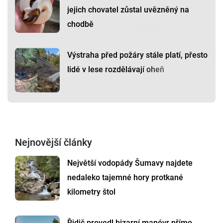
jejich chovatel zůstal uvězněný na
chodbě
Výstraha před požáry stále platí, přesto
lidé v lese rozdělávají oheň
Nejnovější články
Největší vodopády Šumavy najdete
nedaleko tajemné hory protkané
kilometry štol
Řidič provedl bizarní manévr přímo