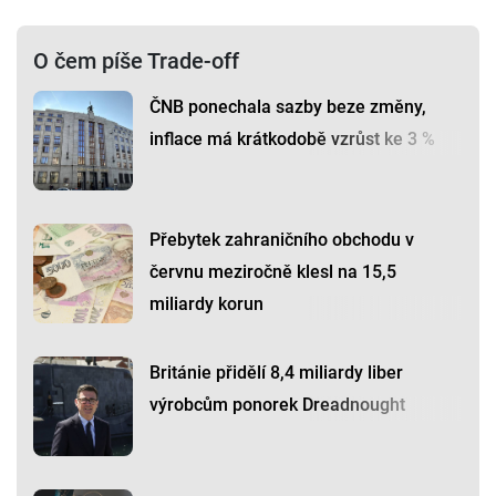
O čem píše Trade-off
ČNB ponechala sazby beze změny,
inflace má krátkodobě vzrůst ke 3 %
Přebytek zahraničního obchodu v
červnu meziročně klesl na 15,5
miliardy korun
Británie přidělí 8,4 miliardy liber
výrobcům ponorek Dreadnought