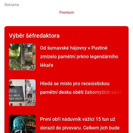
Premium
Výběr šéfredaktora
Od šumavské hájovny v Pustině
zmizelo pamětní prkno legendárního
lékaře
Hledá se místo pro recesistickou
pamětní desku obětí žabomyších válek
První obří náduvník vážící 15 tun už
dorazil do pivovaru. Celkem jich bude