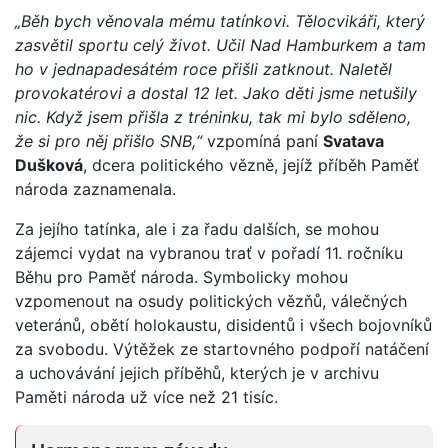
„Běh bych věnovala mému tatínkovi. Tělocvikáři, který
zasvětil sportu celý život. Učil Nad Hamburkem a tam
ho v jednapadesátém roce přišli zatknout. Naletěl
provokatérovi a dostal 12 let. Jako děti jsme netušily
nic. Když jsem přišla z tréninku, tak mi bylo sděleno,
že si pro něj přišlo SNB,“
vzpomíná paní
Svatava
Dušková
, dcera politického vězně, jejíž příběh Paměť
národa zaznamenala.
Za jejího tatínka, ale i za řadu dalších, se mohou
zájemci vydat na vybranou trať v pořadí 11. ročníku
Běhu pro Paměť národa. Symbolicky mohou
vzpomenout na osudy politických vězňů, válečných
veteránů, obětí holokaustu, disidentů i všech bojovníků
za svobodu. Výtěžek ze startovného podpoří natáčení
a uchovávání jejich příběhů, kterých je v archivu
Paměti národa už více než 21 tisíc.