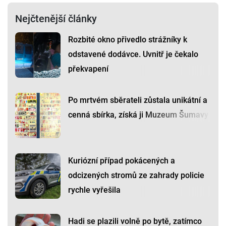
Nejčtenější články
Rozbité okno přivedlo strážníky k
odstavené dodávce. Uvnitř je čekalo
překvapení
Po mrtvém sběrateli zůstala unikátní a
cenná sbírka, získá ji Muzeum Šumavy
Kuriózní případ pokácených a
odcizených stromů ze zahrady policie
rychle vyřešila
Hadi se plazili volně po bytě, zatímco