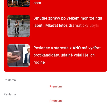
osm
Smutné zprávy po velkém monitoringu
labutí. Mláďat letos dramaticky ubylo
Poslanec a starosta z ANO má vydírat
protikandidáty, údajně volal i jejich
rodině
Premium
Premium