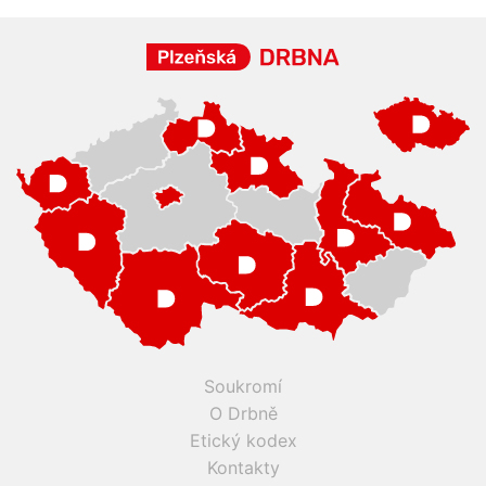
Soukromí
O Drbně
Etický kodex
Kontakty