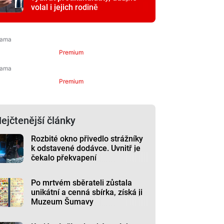
volal i jejich rodině
Premium
Premium
ejčtenější články
Rozbité okno přivedlo strážníky
k odstavené dodávce. Uvnitř je
čekalo překvapení
Po mrtvém sběrateli zůstala
unikátní a cenná sbírka, získá ji
Muzeum Šumavy