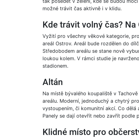
tak posedět v zeleni, kde se budou moci
možné trávit čas aktivně i v klidu.
Kde trávit volný čas? Na
Vyžití pro všechny věkové kategorie, pro
areál Ostrov. Areál bude rozdělen do dílč
Středobodem areálu se stane nově vybud
loukou kolem. V rámci studie je navržen
stadionem.
Altán
Na místě bývalého koupaliště v Tachově 
areálu. Moderní, jednoduchý a chytrý pro
vystoupením, či komunitní akcí. Co dělá 
Panely se dají otevřít nebo zavřít podle 
Klidné místo pro občerst