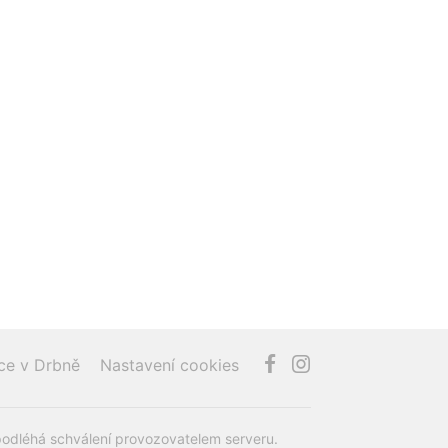
ce v Drbně
Nastavení cookies
podléhá schválení provozovatelem serveru.