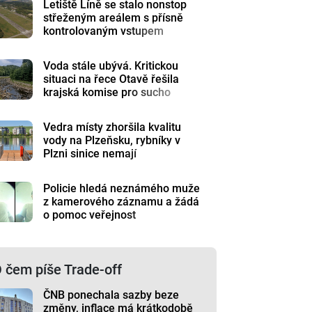
Letiště Líně se stalo nonstop
střeženým areálem s přísně
kontrolovaným vstupem
Voda stále ubývá. Kritickou
situaci na řece Otavě řešila
krajská komise pro sucho
Vedra místy zhoršila kvalitu
vody na Plzeňsku, rybníky v
Plzni sinice nemají
Policie hledá neznámého muže
z kamerového záznamu a žádá
o pomoc veřejnost
 čem píše Trade-off
ČNB ponechala sazby beze
změny, inflace má krátkodobě