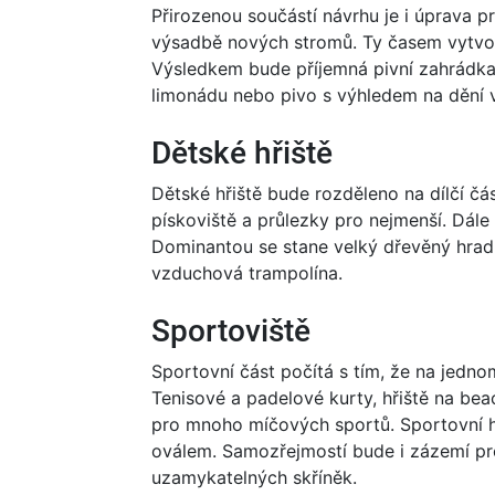
Přirozenou součástí návrhu je i úprava p
výsadbě nových stromů. Ty časem vytvoří
Výsledkem bude příjemná pivní zahrádka
limonádu nebo pivo s výhledem na dění v 
Dětské hřiště
Dětské hřiště bude rozděleno na dílčí čás
pískoviště a průlezky pro nejmenší. Dále 
Dominantou se stane velký dřevěný hrad
vzduchová trampolína.
Sportoviště
Sportovní část počítá s tím, že na jedno
Tenisové a padelové kurty, hřiště na beac
pro mnoho míčových sportů. Sportovní
oválem. Samozřejmostí bude i zázemí pro
uzamykatelných skříněk.