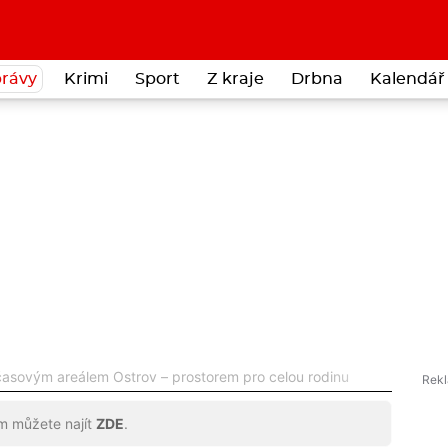
rávy
Krimi
Sport
Z kraje
Drbna
Kalendář 
asovým areálem Ostrov – prostorem pro celou rodinu
ům můžete najít
ZDE
.