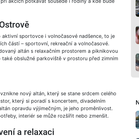
 při akcích potkávat sousedé i rodiny a kde bude
 Ostrově
 aktivní sportovce i volnočasové nadšence, to je
ích částí – sportovní, rekreační a volnočasové.
ovaný altán s relaxačním prostorem a piknikovou
o také obslužné parkoviště v prostoru před zimním
vznikne nový altán, který se stane srdcem celého
stor, který si poradí s koncertem, divadelním
N
altán opravdu výjimečným, je jeho proměnlivost.
potřeby, interiér se může rozšířit nebo zmenšit.
vení a relaxaci