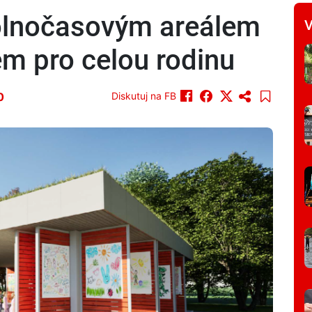
olnočasovým areálem
V
em pro celou rodinu
0
Diskutuj na FB