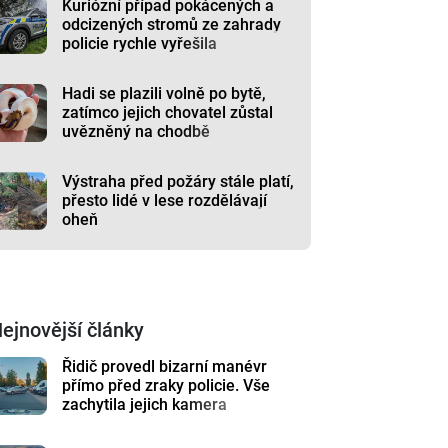
Kuriózní případ pokácených a
odcizených stromů ze zahrady
policie rychle vyřešila
Hadi se plazili volně po bytě,
zatímco jejich chovatel zůstal
uvězněný na chodbě
Výstraha před požáry stále platí,
přesto lidé v lese rozdělávají
oheň
ejnovější články
Řidič provedl bizarní manévr
přímo před zraky policie. Vše
zachytila jejich kamera