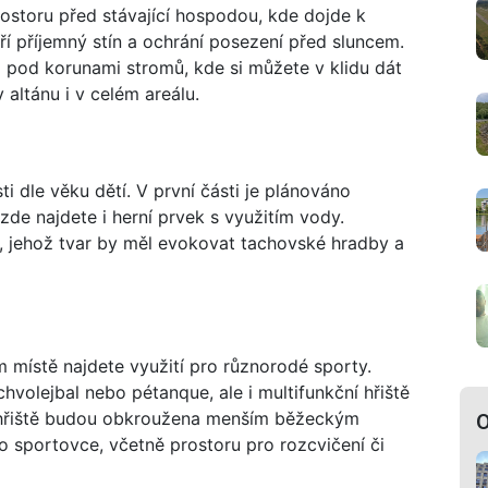
rostoru před stávající hospodou, kde dojde k
 příjemný stín a ochrání posezení před sluncem.
 pod korunami stromů, kde si můžete v klidu dát
altánu i v celém areálu.
ti dle věku dětí. V první části je plánováno
zde najdete i herní prvek s využitím vody.
, jehož tvar by měl evokovat tachovské hradby a
m místě najdete využití pro různorodé sporty.
hvolejbal nebo pétanque, ale i multifunkční hřiště
 hřiště budou obkroužena menším běžeckým
O
 sportovce, včetně prostoru pro rozcvičení či