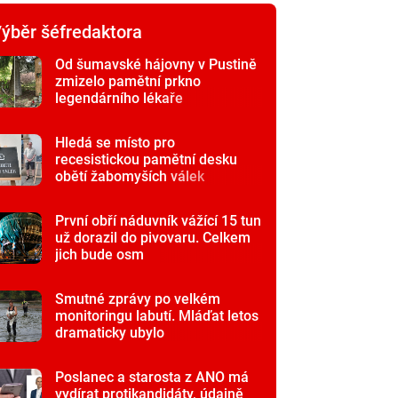
ýběr šéfredaktora
Od šumavské hájovny v Pustině
zmizelo pamětní prkno
legendárního lékaře
Hledá se místo pro
recesistickou pamětní desku
obětí žabomyších válek
První obří náduvník vážící 15 tun
už dorazil do pivovaru. Celkem
jich bude osm
Smutné zprávy po velkém
monitoringu labutí. Mláďat letos
dramaticky ubylo
Poslanec a starosta z ANO má
vydírat protikandidáty, údajně