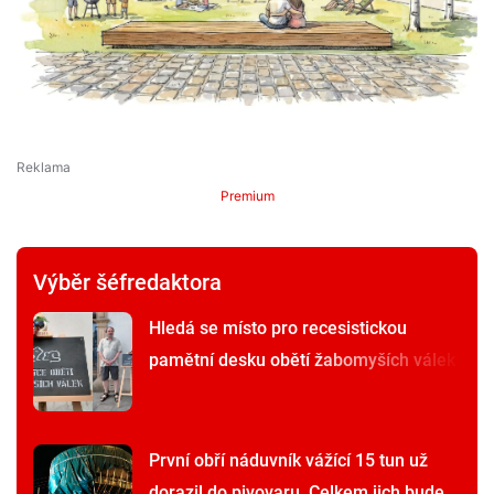
Premium
Výběr šéfredaktora
Hledá se místo pro recesistickou
pamětní desku obětí žabomyších válek
První obří náduvník vážící 15 tun už
dorazil do pivovaru. Celkem jich bude