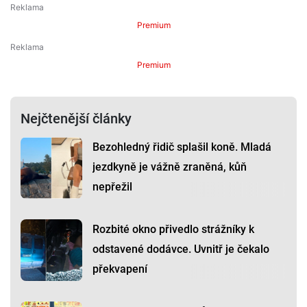
Premium
Premium
Nejčtenější články
Bezohledný řidič splašil koně. Mladá
jezdkyně je vážně zraněná, kůň
nepřežil
Rozbité okno přivedlo strážníky k
odstavené dodávce. Uvnitř je čekalo
překvapení