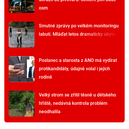
osm
Smutné zprávy po velkém monitoringu
labutí. Mláďat letos dramaticky ubylo
Poslanec a starosta z ANO má vydírat
protikandidáty, údajně volal i jejich
rodině
Velký strom se zřítil těsně u dětského
hřiště, nedávná kontrola problém
neodhalila