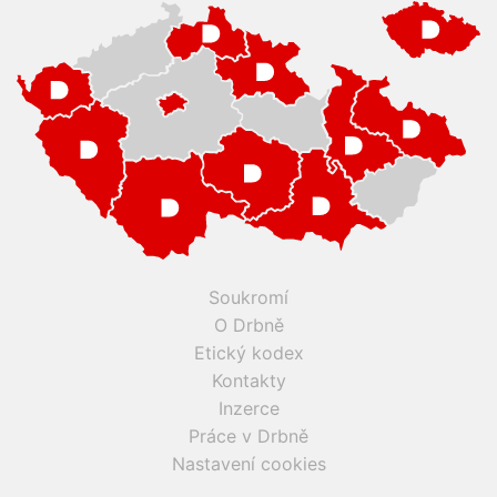
Soukromí
O Drbně
Etický kodex
Kontakty
Inzerce
Práce v Drbně
Nastavení cookies