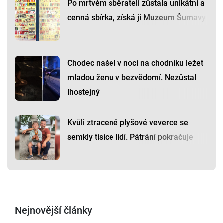
Po mrtvém sběrateli zůstala unikátní a
cenná sbírka, získá ji Muzeum Šumavy
Chodec našel v noci na chodníku ležet
mladou ženu v bezvědomí. Nezůstal
lhostejný
Kvůli ztracené plyšové veverce se
semkly tisíce lidí. Pátrání pokračuje
Nejnovější články