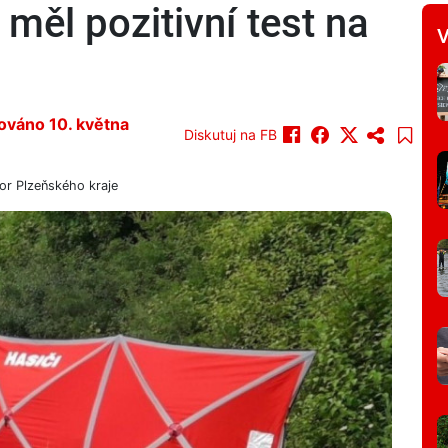
 měl pozitivní test na
V
zováno 10. května
Diskutuj na FB
or Plzeňského kraje