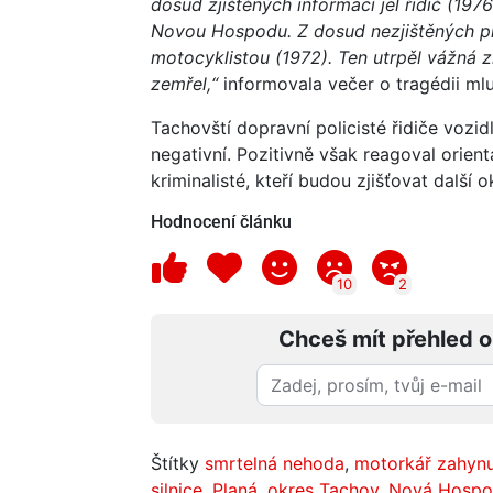
dosud zjištěných informací jel řidič (19
Novou Hospodu. Z dosud nezjištěných příč
motocyklistou (1972). Ten utrpěl vážná z
zemřel,“
informovala večer o tragédii mlu
Tachovští dopravní policisté řidiče vozi
negativní. Pozitivně však reagoval orient
kriminalisté, kteří budou zjišťovat další o
Hodnocení článku
10
2
Chceš mít přehled o
Štítky
smrtelná nehoda
,
motorkář zahynu
silnice
,
Planá
,
okres Tachov
,
Nová Hospo