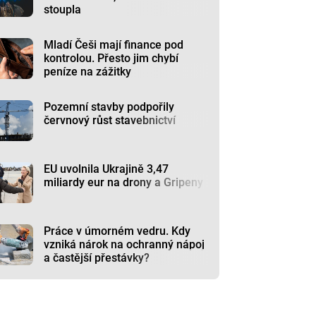
stoupla
Mladí Češi mají finance pod
kontrolou. Přesto jim chybí
peníze na zážitky
Pozemní stavby podpořily
červnový růst stavebnictví
EU uvolnila Ukrajině 3,47
miliardy eur na drony a Gripeny
Práce v úmorném vedru. Kdy
vzniká nárok na ochranný nápoj
a častější přestávky?