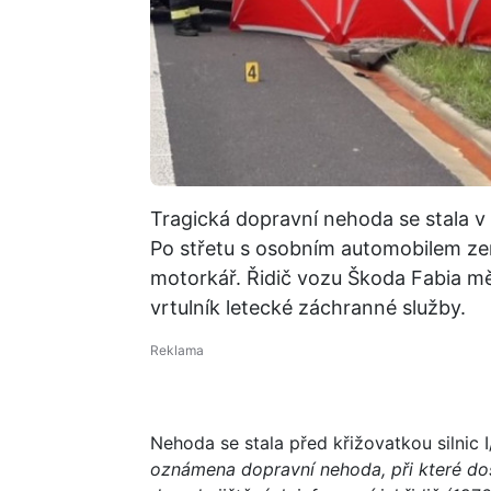
Tragická dopravní nehoda se stala v
Po střetu s osobním automobilem zem
motorkář. Řidič vozu Škoda Fabia měl p
vrtulník letecké záchranné služby.
Nehoda se stala před křižovatkou silnic I
oznámena dopravní nehoda, při které do