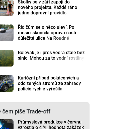
Školky se v září zapojí do
nového projektu. Každé ráno
jedno dopravní pravidlo
Řidičům se o něco uleví. Po
měsíci skončila oprava části
důležité ulice Na Roudné
Bolevák je i přes vedra stále bez
sinic. Mohou za to vodní rostliny
Kuriózní případ pokácených a
odcizených stromů ze zahrady
policie rychle vyřešila
 čem píše Trade-off
Průmyslová produkce v červnu
vzrostla o 4 %, hodnota zakázek