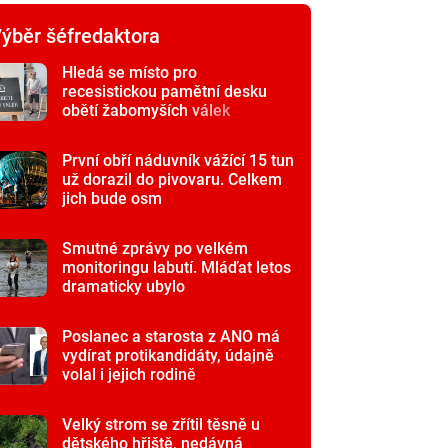
ýběr šéfredaktora
Hledá se místo pro
recesistickou pamětní desku
obětí žabomyších válek
První obří náduvník vážící 15 tun
už dorazil do pivovaru. Celkem
jich bude osm
Smutné zprávy po velkém
monitoringu labutí. Mláďat letos
dramaticky ubylo
Poslanec a starosta z ANO má
vydírat protikandidáty, údajně
volal i jejich rodině
Velký strom se zřítil těsně u
dětského hřiště, nedávná