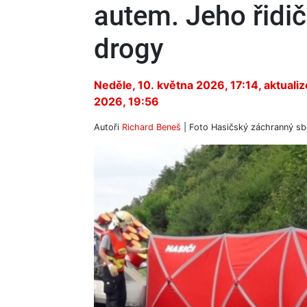
autem. Jeho řidič
drogy
Neděle, 10. května 2026, 17:14
, aktuali
2026, 19:56
Autoři
Richard Beneš
| Foto
Hasičský záchranný sb