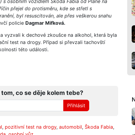
76) s osobním vozidlem Škoda Fabia od Plané na
in přejel do protisměru, kde se střetl s
ranění, byl resuscitován, ale přes veškerou snahu
včí policie
Dagmar Mifková.
dla vyzvali k dechové zkoušce na alkohol, která byla
ační test na drogy. Případ si převzali tachovští
kolnosti této události.
 tom, co se děje kolem tebe?
N
Přihlásit
l
,
pozitivní test na drogy
,
automobil
,
Škoda Fabia
,
da
,
osobní vůz