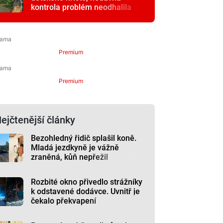
kontrola problém neodhalila
Premium
Premium
ejčtenější články
Bezohledný řidič splašil koně.
Mladá jezdkyně je vážně
zraněná, kůň nepřežil
Rozbité okno přivedlo strážníky
k odstavené dodávce. Uvnitř je
čekalo překvapení