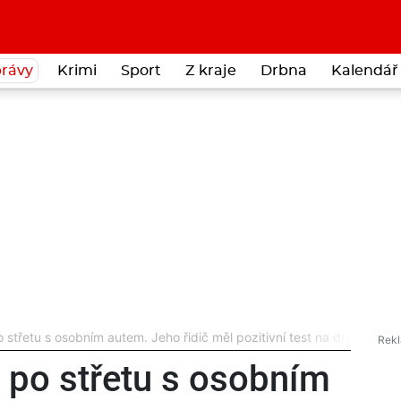
rávy
Krimi
Sport
Z kraje
Drbna
Kalendář 
 střetu s osobním autem. Jeho řidič měl pozitivní test na drogy
 po střetu s osobním