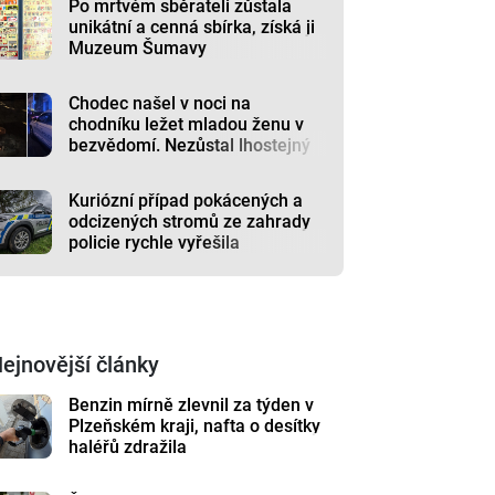
Po mrtvém sběrateli zůstala
unikátní a cenná sbírka, získá ji
Muzeum Šumavy
Chodec našel v noci na
chodníku ležet mladou ženu v
bezvědomí. Nezůstal lhostejný
Kuriózní případ pokácených a
odcizených stromů ze zahrady
policie rychle vyřešila
ejnovější články
Benzin mírně zlevnil za týden v
Plzeňském kraji, nafta o desítky
haléřů zdražila