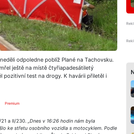
 neděli odpoledne poblíž Plané na Tachovsku.
řel ještě na místě čtyřiapadesátiletý
N
ozitivní test na drogy. K havárii přiletěl i
Premium
/21 a II/230.
„Dnes v 16:26 hodin nám byla
šlo ke střetu osobního vozidla s motocyklem. Podle