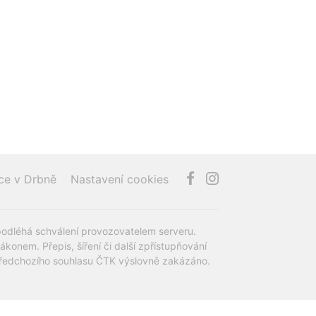
ce v Drbně
Nastavení cookies
podléhá schválení provozovatelem serveru.
onem. Přepis, šíření či další zpřístupňování
z předchozího souhlasu ČTK výslovně zakázáno.