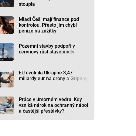
stoupla
Mladí Češi mají finance pod
kontrolou. Přesto jim chybí
peníze na zážitky
Pozemní stavby podpořily
červnový růst stavebnictví
EU uvolnila Ukrajině 3,47
miliardy eur na drony a Gripeny
Práce v úmorném vedru. Kdy
vzniká nárok na ochranný nápoj
a častější přestávky?