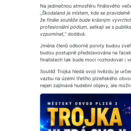
Na jedinečnou atmosféru finálového veče
„Škodaland je místem, kde se pravidelně
že finále soutěže bude krásným vyvrchole
profesionální pódium, setkají se s publi
vzpomínat,
“ dodává.
Jména členů odborné poroty budou zveře
budou postupně představována na faceb
finalistech tak bude moci rozhodovat i v
Soutěž Trojka hledá svoji hvězdu je urč
vazbu na území třetího plzeňského obvod
nejen zajímavé hudební objevy, ale možná