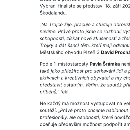
Vybraní finalisté se představí 18. září 2
Škodalandu.
„
Na Trojce žije, pracuje a studuje obrov
nevíme. Právě proto jsme se rozhodli vyt
schopnosti, získat nové zkušenosti a tře
Trojky a dát šanci těm, kteří mají odvahu
Městského obvodu Plzeň 3
David Proch
Podle 1. místostarosty
Pavla Šrámka
není
také jako příležitost pro setkávání lidí a 
aktivních a kreativních obyvatel a my ch
představit ostatním. Věřím, že soutěž při
příběhů,"
řekl.
Ne každý má možnost vystupovat na velký
soutěží.
„Právě proto chceme nabídnout
profesionály, ale osobnosti, které doká
oceňuje především možnost podpořit am