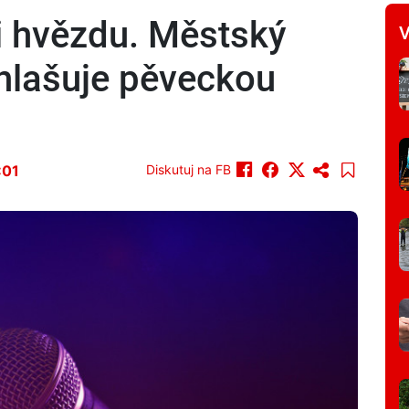
ji hvězdu. Městský
V
hlašuje pěveckou
:01
Diskutuj na FB