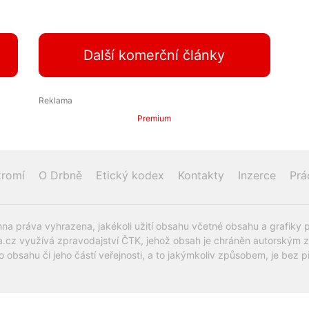
Další komerční články
Premium
romí
O Drbně
Etický kodex
Kontakty
Inzerce
Prá
na práva vyhrazena, jakékoli užití obsahu včetné obsahu a grafiky 
.cz využívá zpravodajství ČTK, jehož obsah je chráněn autorským zák
o obsahu či jeho částí veřejnosti, a to jakýmkoliv způsobem, je be