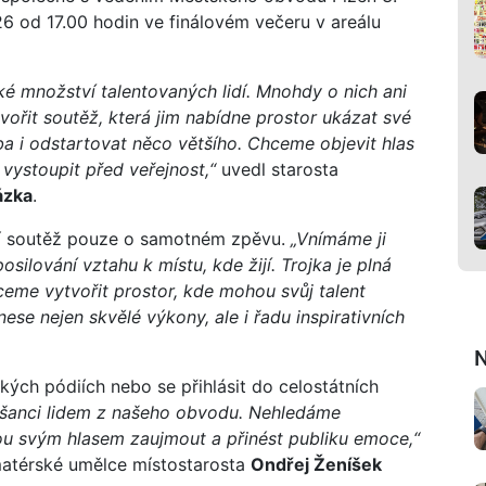
026 od 17.00 hodin ve finálovém večeru v areálu
ské množství talentovaných lidí. Mnohdy o nich ani
vořit soutěž, která jim nabídne prostor ukázat své
ba i odstartovat něco většího. Chceme objevit hlas
 vystoupit před veřejnost,“
uvedl starosta
ázka
.
 soutěž pouze o samotném zpěvu.
„Vnímáme ji
posilování vztahu k místu, kde žijí. Trojka je plná
ceme vytvořit prostor, kde mohou svůj talent
nese nejen skvělé výkony, ale i řadu inspirativních
N
ch pódiích nebo se přihlásit do celostátních
 šanci lidem z našeho obvodu. Nehledáme
žou svým hlasem zaujmout a přinést publiku emoce,“
atérské umělce místostarosta
Ondřej Ženíšek