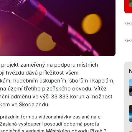
 projekt zaměřený na podporu místních
N
ji hvězdu dává příležitost všem
kám, hudebním uskupením, sborům i kapelám,
jí na území třetího plzeňského obvodu. Vítěz
nanční odměnu ve výši 33 333 korun a možnost
likem ve Škodalandu.
 prázdnin formou videonahrávky zaslané na e-
aslaná vystoupení posoudí odborná porota
e společně s vedením Městského obvodu Plzeň 3.