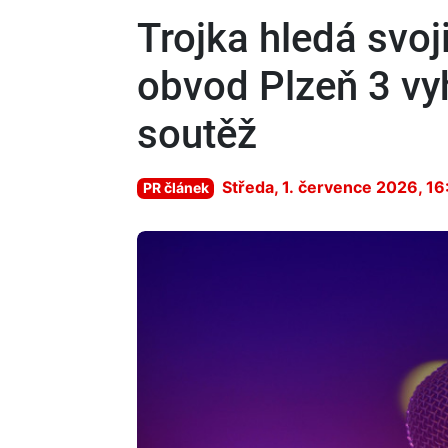
Trojka hledá svo
obvod Plzeň 3 vy
soutěž
Středa, 1. července 2026, 16
PR článek