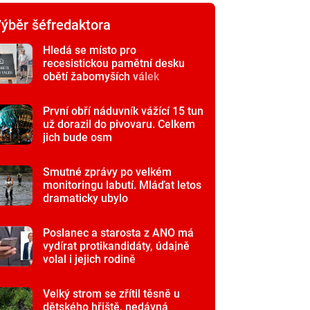
ýběr šéfredaktora
Hledá se místo pro
recesistickou pamětní desku
obětí žabomyších válek
První obří náduvník vážící 15 tun
už dorazil do pivovaru. Celkem
jich bude osm
Smutné zprávy po velkém
monitoringu labutí. Mláďat letos
dramaticky ubylo
Poslanec a starosta z ANO má
vydírat protikandidáty, údajně
volal i jejich rodině
Velký strom se zřítil těsně u
dětského hřiště, nedávná