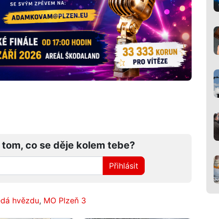
 tom, co se děje kolem tebe?
Přihlásit
edá hvězdu
,
MO Plzeň 3