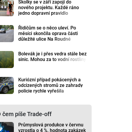
Školky se v září zapojí do
nového projektu. Každé ráno
jedno dopravní pravidlo
Řidičům se o něco uleví. Po
měsíci skončila oprava části
důležité ulice Na Roudné
Bolevák je i přes vedra stále bez
sinic. Mohou za to vodní rostliny
Kuriózní případ pokácených a
odcizených stromů ze zahrady
policie rychle vyřešila
 čem píše Trade-off
Průmyslová produkce v červnu
vzrostla o 4 %, hodnota zakázek