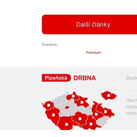
Další články
Premium
Souk
Všech
Drbna
tohot