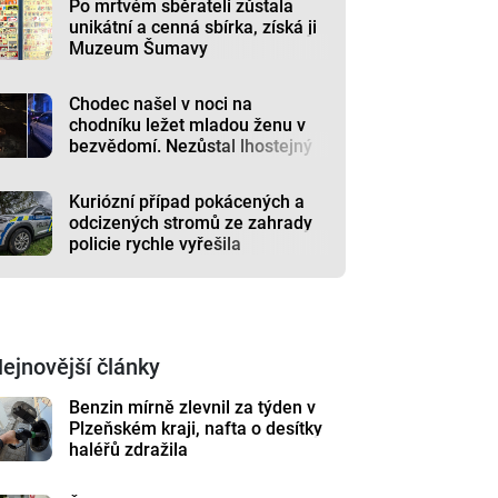
Po mrtvém sběrateli zůstala
unikátní a cenná sbírka, získá ji
Muzeum Šumavy
Chodec našel v noci na
chodníku ležet mladou ženu v
bezvědomí. Nezůstal lhostejný
Kuriózní případ pokácených a
odcizených stromů ze zahrady
policie rychle vyřešila
ejnovější články
Benzin mírně zlevnil za týden v
Plzeňském kraji, nafta o desítky
haléřů zdražila