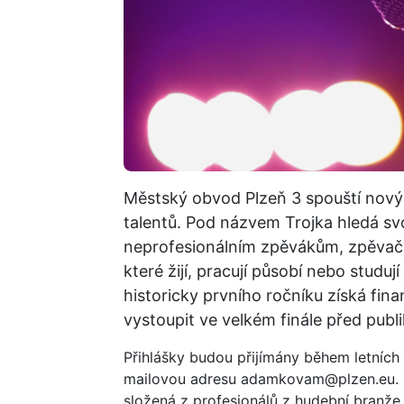
Městský obvod Plzeň 3 spouští nový
talentů. Pod názvem Trojka hledá svo
neprofesionálním zpěvákům, zpěvač
které žijí, pracují působí nebo studu
historicky prvního ročníku získá fi
vystoupit ve velkém finále před pub
Přihlášky budou přijímány během letních
mailovou adresu adamkovam@plzen.eu. Z
složená z profesionálů z hudební branž