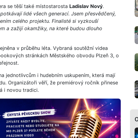
ra se těší také místostarosta
Ladislav
Nový
.
 potkávají lidé všech generací. Jsem přesvědčený,
ním celého projektu. Finalisté si vyzkouší
kem a zažijí okamžiky, na které budou dlouho
jněna v průběhu léta. Vybraná soutěžní videa
ookových stránkách Městského obvodu Plzeň 3, o
eřejnost.
ena jednotlivcům i hudebním uskupením, která mají
u. Organizátoři věří, že premiérový ročník přinese
 i novou tradici.
O