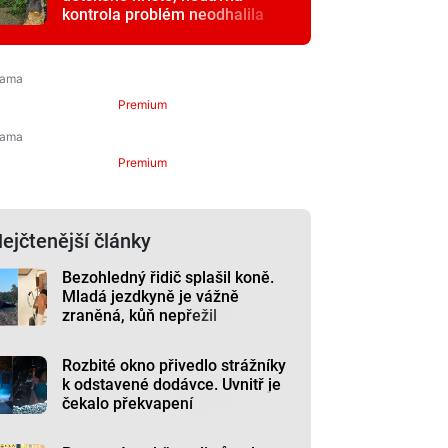
kontrola problém neodhalila
Premium
Premium
ejčtenější články
Bezohledný řidič splašil koně.
Mladá jezdkyně je vážně
zraněná, kůň nepřežil
Rozbité okno přivedlo strážníky
k odstavené dodávce. Uvnitř je
čekalo překvapení