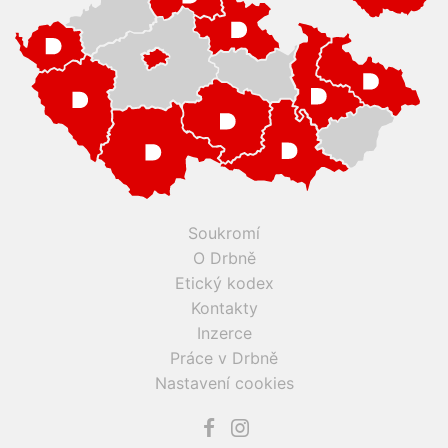
Soukromí
O Drbně
Etický kodex
Kontakty
Inzerce
Práce v Drbně
Nastavení cookies