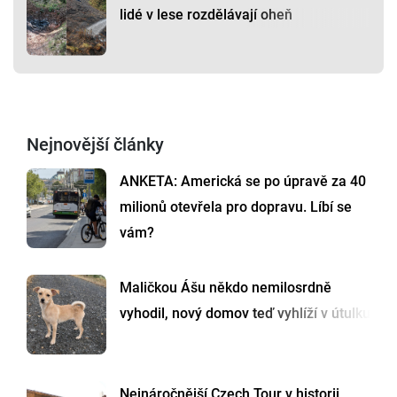
lidé v lese rozdělávají oheň
Nejnovější články
ANKETA: Americká se po úpravě za 40
milionů otevřela pro dopravu. Líbí se
vám?
Maličkou Ášu někdo nemilosrdně
vyhodil, nový domov teď vyhlíží v útulku
Nejnáročnější Czech Tour v historii