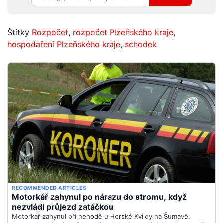
Štítky
Rozpočet
,
rozpočet Plzeňského kraje
,
hospodaření Plzeňského kraje
,
schodek