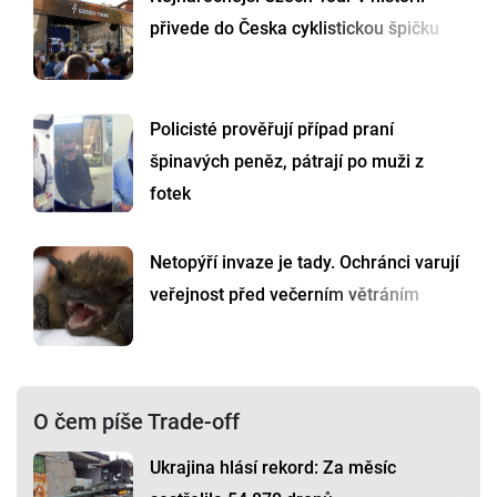
přivede do Česka cyklistickou špičku
Policisté prověřují případ praní
špinavých peněz, pátrají po muži z
fotek
Netopýří invaze je tady. Ochránci varují
veřejnost před večerním větráním
O čem píše Trade-off
Ukrajina hlásí rekord: Za měsíc