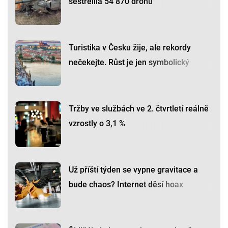
sestřelila 54 870 dronů
Turistika v Česku žije, ale rekordy
nečekejte. Růst je jen symbolický
Tržby ve službách ve 2. čtvrtletí reálně
vzrostly o 3,1 %
Už příští týden se vypne gravitace a
bude chaos? Internet děsí hoax