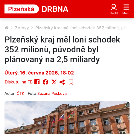
Zprávy
Plzeňský kraj měl loni schodek 352 milionů, původ
Plzeňský kraj měl loni schodek
352 milionů, původně byl
plánovaný na 2,5 miliardy
Úterý, 16. června 2026, 18:02
Diskutuj na FB
Autoři
ČTK
| Foto
Zuzana Pešková