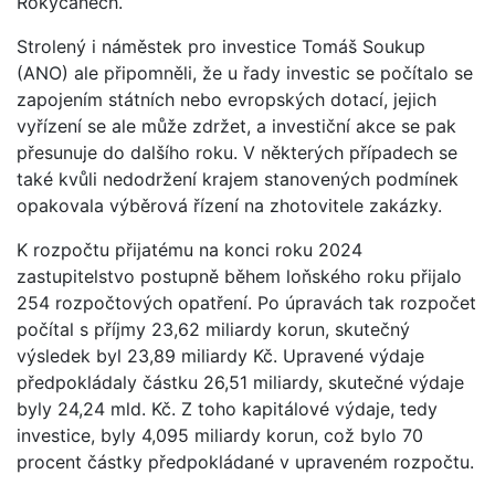
Rokycanech.
Strolený i náměstek pro investice Tomáš Soukup
(ANO) ale připomněli, že u řady investic se počítalo se
zapojením státních nebo evropských dotací, jejich
vyřízení se ale může zdržet, a investiční akce se pak
přesunuje do dalšího roku. V některých případech se
také kvůli nedodržení krajem stanovených podmínek
opakovala výběrová řízení na zhotovitele zakázky.
K rozpočtu přijatému na konci roku 2024
zastupitelstvo postupně během loňského roku přijalo
254 rozpočtových opatření. Po úpravách tak rozpočet
počítal s příjmy 23,62 miliardy korun, skutečný
výsledek byl 23,89 miliardy Kč. Upravené výdaje
předpokládaly částku 26,51 miliardy, skutečné výdaje
byly 24,24 mld. Kč. Z toho kapitálové výdaje, tedy
investice, byly 4,095 miliardy korun, což bylo 70
procent částky předpokládané v upraveném rozpočtu.