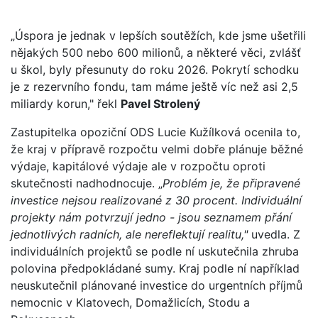
„Úspora je jednak v lepších soutěžích, kde jsme ušetřili
nějakých 500 nebo 600 milionů, a některé věci, zvlášť
u škol, byly přesunuty do roku 2026. Pokrytí schodku
je z rezervního fondu, tam máme ještě víc než asi 2,5
miliardy korun," řekl
Pavel Strolený
Zastupitelka opoziční ODS Lucie Kužílková ocenila to,
že kraj v přípravě rozpočtu velmi dobře plánuje běžné
výdaje, kapitálové výdaje ale v rozpočtu oproti
skutečnosti nadhodnocuje. „
Problém je, že připravené
investice nejsou realizované z 30 procent. Individuální
projekty nám potvrzují jedno - jsou seznamem přání
jednotlivých radních, ale nereflektují realitu,"
uvedla. Z
individuálních projektů se podle ní uskutečnila zhruba
polovina předpokládané sumy. Kraj podle ní například
neuskutečnil plánované investice do urgentních příjmů
nemocnic v Klatovech, Domažlicích, Stodu a