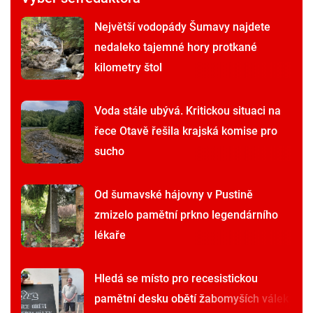
Největší vodopády Šumavy najdete
nedaleko tajemné hory protkané
kilometry štol
Voda stále ubývá. Kritickou situaci na
řece Otavě řešila krajská komise pro
sucho
Od šumavské hájovny v Pustině
zmizelo pamětní prkno legendárního
lékaře
Hledá se místo pro recesistickou
pamětní desku obětí žabomyších válek