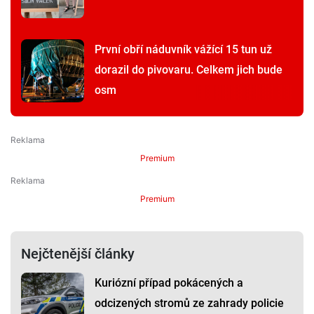
První obří náduvník vážící 15 tun už
dorazil do pivovaru. Celkem jich bude
osm
Premium
Premium
Nejčtenější články
Kuriózní případ pokácených a
odcizených stromů ze zahrady policie