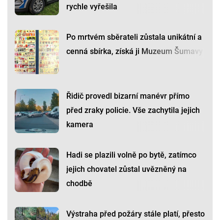
rychle vyřešila
Po mrtvém sběrateli zůstala unikátní a
cenná sbírka, získá ji Muzeum Šumavy
Řidič provedl bizarní manévr přímo
před zraky policie. Vše zachytila jejich
kamera
Hadi se plazili volně po bytě, zatímco
jejich chovatel zůstal uvězněný na
chodbě
Výstraha před požáry stále platí, přesto