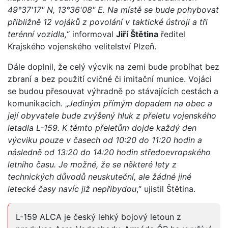
49°37'17" N, 13°36'08" E. Na místě se bude pohybovat
přibližně 12 vojáků z povolání v taktické ústroji a tři
terénní vozidla,
“ informoval
Jiří Štětina
ředitel
Krajského vojenského velitelství Plzeň.
Dále doplnil, že celý výcvik na zemi bude probíhat bez
zbraní a bez použití cvičné či imitační munice. Vojáci
se budou přesouvat výhradně po stávajících cestách a
komunikacích. „
Jediným přímým dopadem na obec a
její obyvatele bude zvýšený hluk z přeletu vojenského
letadla L-159. K těmto přeletům dojde každý den
výcviku pouze v časech od 10:20 do 11:20 hodin a
následně od 13:20 do 14:20 hodin středoevropského
letního času. Je možné, že se některé lety z
technických důvodů neuskuteční, ale žádné jiné
letecké časy navíc již nepřibydou
,“ ujistil Štětina.
L-159 ALCA je český lehký bojový letoun z