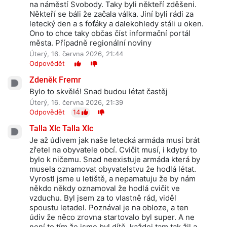
na náměstí Svobody. Taky byli někteří zděšeni.
Někteří se báli že začala válka. Jiní byli rádi za
letecký den a s foťáky a dalekohledy stáli u oken.
Ono to chce taky občas číst informační portál
města. Případně regionální noviny
Úterý, 16. června 2026, 21:44
Odpovědět
Zdeněk Fremr
Bylo to skvělé! Snad budou létat častěj
Úterý, 16. června 2026, 21:39
Odpovědět
14
Talla Xlc Talla Xlc
Je až údivem jak naše letecká armáda musí brát
zřetel na obyvatele obcí. Cvičit musí, i kdyby to
bylo k ničemu. Snad neexistuje armáda která by
musela oznamovat obyvatelstvu že hodlá létat.
Vyrostl jsme u letiště, a nepamatuju že by nám
někdo někdy oznamoval že hodlá cvičit ve
vzduchu. Byl jsem za to vlastně rád, viděl
spoustu letadel. Poznával je na obloze, a ten
údiv že něco zrovna startovalo byl super. A ne
není to tím že jsme byl dítě, každej tam tak žil a