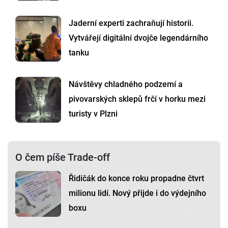
Jaderní experti zachraňují historii.
Vytvářejí digitální dvojče legendárního
tanku
Návštěvy chladného podzemí a
pivovarských sklepů frčí v horku mezi
turisty v Plzni
O čem píše Trade-off
Řidičák do konce roku propadne čtvrt
milionu lidí. Nový přijde i do výdejního
boxu