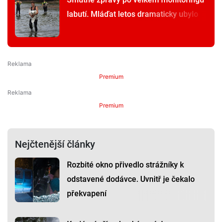
labutí. Mláďat letos dramaticky ubylo
Premium
Premium
Nejčtenější články
Rozbité okno přivedlo strážníky k
odstavené dodávce. Uvnitř je čekalo
překvapení