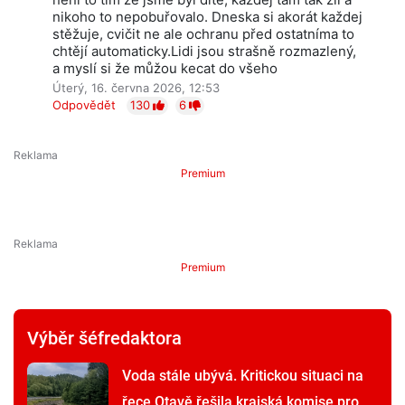
nikoho to nepobuřovalo. Dneska si akorát každej
stěžuje, cvičit ne ale ochranu před ostatníma to
chtějí automaticky.Lidi jsou strašně rozmazlený,
a myslí si že můžou kecat do všeho
Úterý, 16. června 2026, 12:53
Odpovědět
130
6
Premium
Premium
Výběr šéfredaktora
Voda stále ubývá. Kritickou situaci na
řece Otavě řešila krajská komise pro