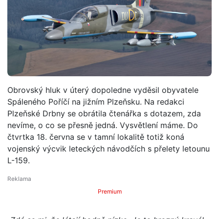
Obrovský hluk v úterý dopoledne vyděsil obyvatele
Spáleného Poříčí na jižním Plzeňsku. Na redakci
Plzeňské Drbny se obrátila čtenářka s dotazem, zda
nevíme, o co se přesně jedná. Vysvětlení máme. Do
čtvrtka 18. června se v tamní lokalitě totiž koná
vojenský výcvik leteckých návodčích s přelety letounu
L-159.
Premium