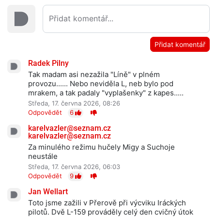
Přidat komentář
Radek Pilny
Tak madam asi nezažila "Líně" v plném
provozu...... Nebo neviděla L, neb bylo pod
mrakem, a tak padaly "vyplašenky" z kapes.....
Středa, 17. června 2026, 08:26
Odpovědět
6
karelvazler@seznam.cz
karelvazler@seznam.cz
Za minulého režimu hučely Migy a Suchoje
neustále
Středa, 17. června 2026, 06:03
Odpovědět
9
Jan Wellart
Toto jsme zažili v Přerově při výcviku Iráckých
pilotů. Dvě L-159 prováděly celý den cvičný útok