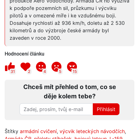
produkce Aero Vodochody. Armáda ČR ho využívá
k podpoře pozemních sil, průzkumu i výcviku
pilotů a v omezené míře i ke vzdušnému boji.
Dosahuje rychlosti až 936 km/h, doletu až 2 530
kilometrů a do výzbroje české armády byl
zaveden v roce 2000.
Hodnocení článku
31
2
4
5
15
Chceš mít přehled o tom, co se
děje kolem tebe?
Přihlásit
Štítky
armádní cvičení
,
výcvik leteckých návodčích
,
Armáda ČR
,
přelety stíhaček
,
bojový letoun
,
L-159.