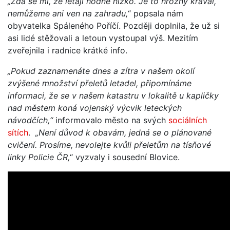
„Zdá se mi, že létají hodně nízko. Je to hrozný kravál,
nemůžeme ani ven na zahradu,
“ popsala nám
obyvatelka Spáleného Poříčí. Později doplnila, že už si
asi lidé stěžovali a letoun vystoupal výš. Mezitím
zveřejnila i radnice krátké info.
„Pokud zaznamenáte dnes a zítra v našem okolí
zvýšené množství přeletů letadel, připomínáme
informaci, že se v našem katastru v lokalitě u kapličky
nad městem koná vojenský výcvik leteckých
návodčích,“
informovalo město na svých
sociálních
sítích
.
„Není důvod k obavám, jedná se o plánované
cvičení. Prosíme, nevolejte kvůli přeletům na tísňové
linky Policie ČR,
“ vyzvaly i sousední Blovice.