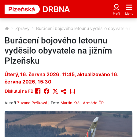
Zprávy
Burácení bojového letounu vyděsilo obyvatele na j
Burácení bojového letounu
vyděsilo obyvatele na jižním
Plzeňsku
Úterý, 16. června 2026, 11:45
, aktualizováno 16.
června 2026, 15:30
Diskutuj na FB
Autoři
Zuzana Pešková
| Foto
Martin Král, Armáda ČR