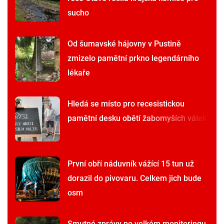
sucho
Od šumavské hájovny v Pustině
zmizelo pamětní prkno legendárního
lékaře
Hledá se místo pro recesistickou
pamětní desku obětí žabomyších válek
První obří náduvník vážící 15 tun už
dorazil do pivovaru. Celkem jich bude
osm
Smutné zprávy po velkém monitoringu