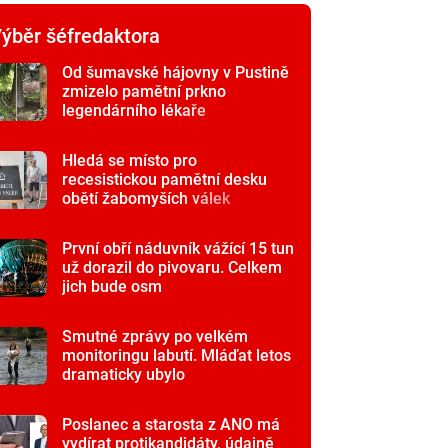
ýběr šéfredaktora
Od šumavské hájovny v Pustině
zmizelo pamětní prkno
legendárního lékaře
Hledá se místo pro
recesistickou pamětní desku
obětí žabomyších válek
První obří náduvník vážící 15 tun
už dorazil do pivovaru. Celkem
jich bude osm
Smutné zprávy po velkém
monitoringu labutí. Mláďat letos
dramaticky ubylo
Poslanec a starosta z ANO má
vydírat protikandidáty, údajně