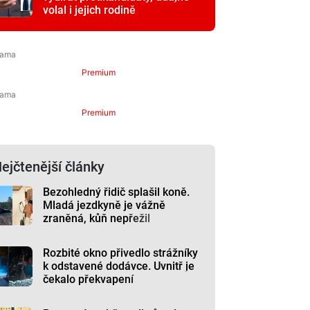
volal i jejich rodině
Premium
Premium
ejčtenější články
Bezohledný řidič splašil koně.
Mladá jezdkyně je vážně
zraněná, kůň nepřežil
Rozbité okno přivedlo strážníky
k odstavené dodávce. Uvnitř je
čekalo překvapení