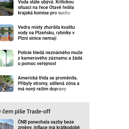
Voda stále ubývá. Kritickou
situaci na řece Otavě řešila
krajská komise pro sucho
Vedra místy zhoršila kvalitu
vody na Plzeňsku, rybníky v
Plzni sinice nemají
Policie hledá neznámého muže
z kamerového záznamu a žádá
o pomoc veřejnost
Americká třída se proměnila.
Přibyly stromy, sdílená zóna a
má nový režim dopravy
 čem píše Trade-off
ČNB ponechala sazby beze
změny, inflace má krátkodobě