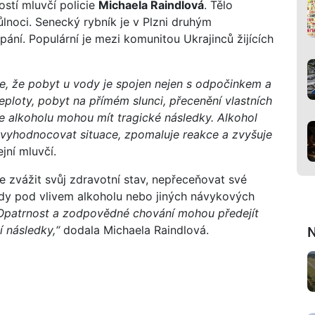
ostí mluvčí policie
Michaela Raindlová
. Tělo
ůlnoci. Senecký rybník je v Plzni druhým
ání. Populární je mezi komunitou Ukrajinců žijících
e, že pobyt u vody je spojen nejen s odpočinkem a
teploty, pobyt na přímém slunci, přecenění vlastních
 alkoholu mohou mít tragické následky. Alkohol
 vyhodnocovat situace, zpomaluje reakce a zvyšuje
jní mluvčí.
 zvážit svůj zdravotní stav, nepřeceňovat své
dy pod vlivem alkoholu nebo jiných návykových
patrnost a zodpovědné chování mohou předejít
í následky,“
dodala Michaela Raindlová.
N