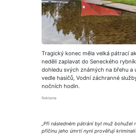
Tragický konec měla velká pátrací akc
neděli zaplavat do Seneckého rybníka 
dohledu svých známých na břehu a už
vedle hasičů, Vodní záchranné služby 
nočních hodin.
„Při následném pátrání byl muž bohužel 
příčinu jeho úmrtí nyní prověřují kriminalis