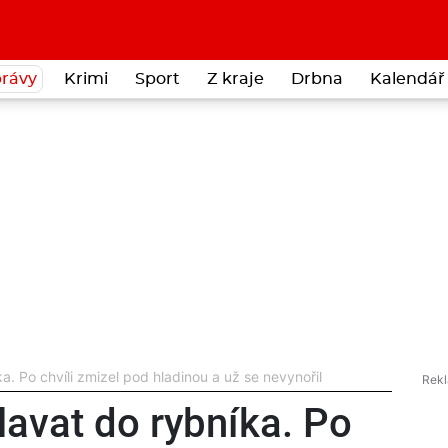
rávy
Krimi
Sport
Z kraje
Drbna
Kalendář 
ka. Po chvíli zmizel pod hladinou a už se nevynořil
plavat do rybníka. Po