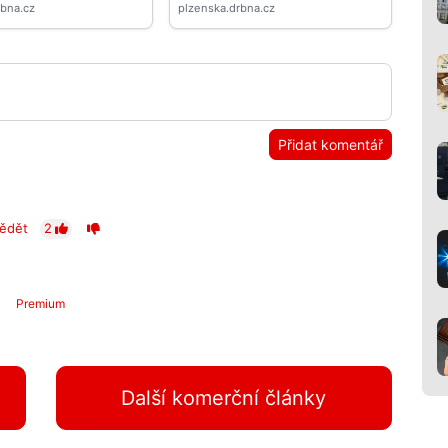
Přidat komentář
ědět
2
Premium
Další komerční články