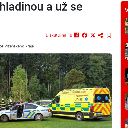
 hladinou a už se
V
Diskutuj na FB
or Plzeňského kraje