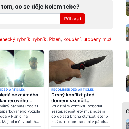
 tom, co se děje kolem tebe?
Přihlásit
enecký rybník
,
rybník
,
Plzeň
,
koupání
,
utopený muž
O