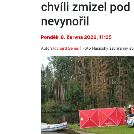
chvíli zmizel pod
nevynořil
Pondělí, 8. června 2026, 11:05
Autoři
Richard Beneš
| Foto
Hasičský záchranný sb