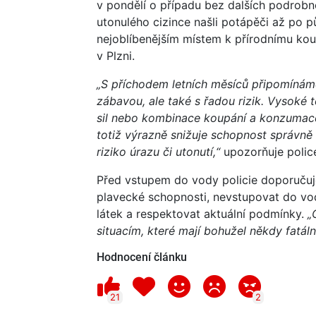
v pondělí o případu bez dalších podrobn
utonulého cizince našli potápěči až po p
nejoblíbenějším místem k přírodnímu koup
v Plzni.
„S příchodem letních měsíců připomínám
zábavou, ale také s řadou rizik. Vysoké 
sil nebo kombinace koupání a konzumace
totiž výrazně snižuje schopnost správně
riziko úrazu či utonutí,“
upozorňuje police
Před vstupem do vody policie doporučuje
plavecké schopnosti, nevstupovat do vo
látek a respektovat aktuální podmínky.
„O
situacím, které mají bohužel někdy fatáln
Hodnocení článku
21
2