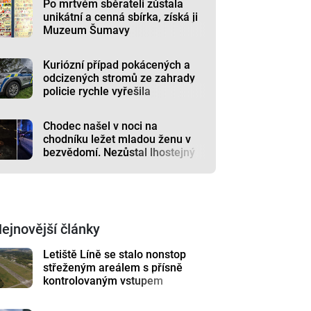
Po mrtvém sběrateli zůstala
unikátní a cenná sbírka, získá ji
Muzeum Šumavy
Kuriózní případ pokácených a
odcizených stromů ze zahrady
policie rychle vyřešila
Chodec našel v noci na
chodníku ležet mladou ženu v
bezvědomí. Nezůstal lhostejný
ejnovější články
Letiště Líně se stalo nonstop
střeženým areálem s přísně
kontrolovaným vstupem