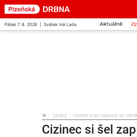
Pátek 7. 8. 2026 | Svátek má Lada
Aktuálně
Zp
Zprávy
Cizinec si šel zaplavat do rybní
Cizinec si šel za