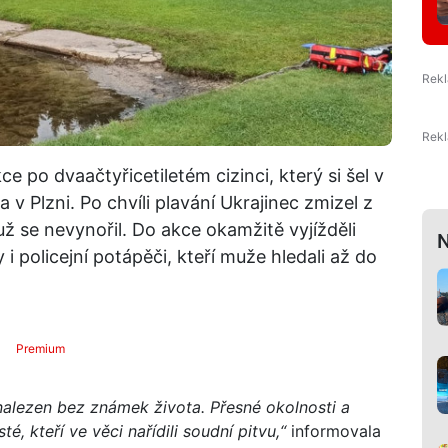
e po dvaačtyřicetiletém cizinci, který si šel v
v Plzni. Po chvíli plavání Ukrajinec zmizel z
 se nevynořil. Do akce okamžitě vyjížděli
N
i policejní potápěči, kteří muže hledali až do
Premium
nalezen bez známek života. Přesné okolnosti a
té, kteří ve věci nařídili soudní pitvu,“
informovala