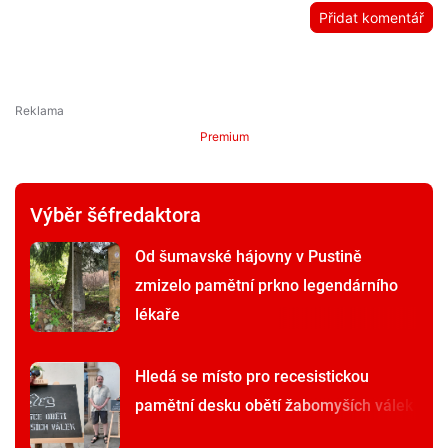
Přidat komentář
Premium
Výběr šéfredaktora
Od šumavské hájovny v Pustině
zmizelo pamětní prkno legendárního
lékaře
Hledá se místo pro recesistickou
pamětní desku obětí žabomyších válek