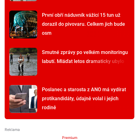
První obří náduvník vážící 15 tun už
dorazil do pivovaru. Celkem jich bude
osm
Smutné zprávy po velkém monitoringu
labutí. Mláďat letos dramaticky ubylo
Poslanec a starosta z ANO má vydírat
protikandidáty, údajně volal i jejich
rodině
Premium