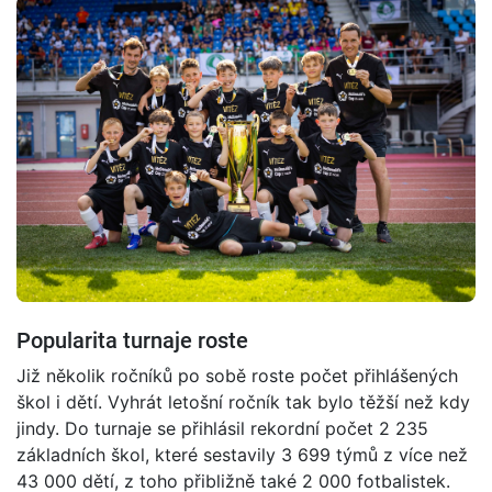
Popularita turnaje roste
Již několik ročníků po sobě roste počet přihlášených
škol i dětí. Vyhrát letošní ročník tak bylo těžší než kdy
jindy. Do turnaje se přihlásil rekordní počet 2 235
základních škol, které sestavily 3 699 týmů z více než
43 000 dětí, z toho přibližně také 2 000 fotbalistek.