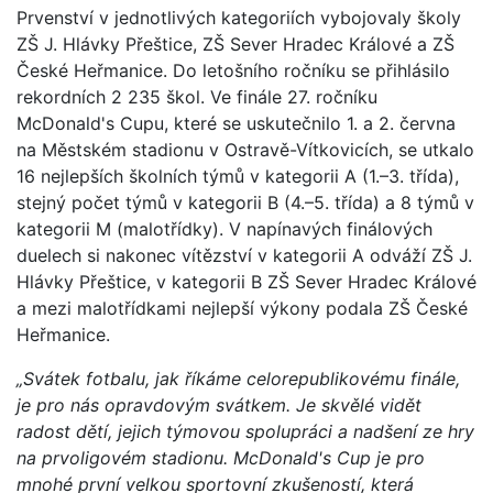
Prvenství v jednotlivých kategoriích vybojovaly školy
ZŠ J. Hlávky Přeštice, ZŠ Sever Hradec Králové a ZŠ
České Heřmanice. Do letošního ročníku se přihlásilo
rekordních 2 235 škol. Ve finále 27. ročníku
McDonald's Cupu, které se uskutečnilo 1. a 2. června
na Městském stadionu v Ostravě-Vítkovicích, se utkalo
16 nejlepších školních týmů v kategorii A (1.–3. třída),
stejný počet týmů v kategorii B (4.–5. třída) a 8 týmů v
kategorii M (malotřídky). V napínavých finálových
duelech si nakonec vítězství v kategorii A odváží ZŠ J.
Hlávky Přeštice, v kategorii B ZŠ Sever Hradec Králové
a mezi malotřídkami nejlepší výkony podala ZŠ České
Heřmanice.
„Svátek fotbalu, jak říkáme celorepublikovému finále,
je pro nás opravdovým svátkem. Je skvělé vidět
radost dětí, jejich týmovou spolupráci a nadšení ze hry
na prvoligovém stadionu. McDonald's Cup je pro
mnohé první velkou sportovní zkušeností, která