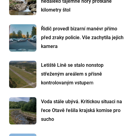
nedaleko tajemné hory protkané
kilometry štol
Řidič provedl bizarní manévr přímo
před zraky policie. Vše zachytila jejich
kamera
Letiště Líně se stalo nonstop
střeženým areálem s přísně
kontrolovaným vstupem
Voda stále ubývá. Kritickou situaci na
řece Otavě řešila krajská komise pro
sucho