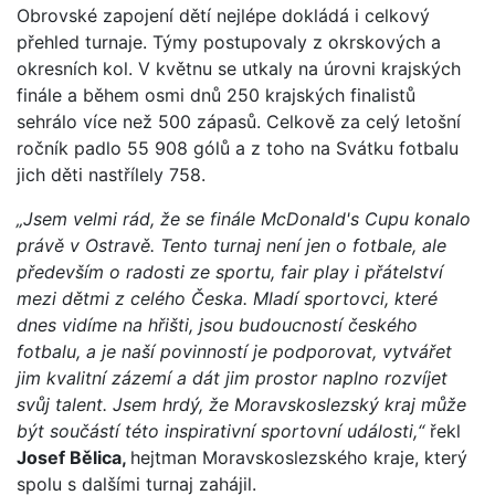
Obrovské zapojení dětí nejlépe dokládá i celkový
přehled turnaje. Týmy postupovaly z okrskových a
okresních kol. V květnu se utkaly na úrovni krajských
finále a během osmi dnů 250 krajských finalistů
sehrálo více než 500 zápasů. Celkově za celý letošní
ročník padlo 55 908 gólů a z toho na Svátku fotbalu
jich děti nastřílely 758.
„Jsem velmi rád, že se finále McDonald's Cupu konalo
právě v Ostravě. Tento turnaj není jen o fotbale, ale
především o radosti ze sportu, fair play i přátelství
mezi dětmi z celého Česka. Mladí sportovci, které
dnes vidíme na hřišti, jsou budoucností českého
fotbalu, a je naší povinností je podporovat, vytvářet
jim kvalitní zázemí a dát jim prostor naplno rozvíjet
svůj talent. Jsem hrdý, že Moravskoslezský kraj může
být součástí této inspirativní sportovní události,“
řekl
Josef Bělica,
hejtman Moravskoslezského kraje, který
spolu s dalšími turnaj zahájil.