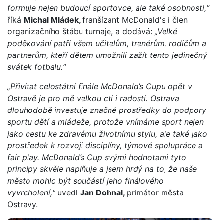
formuje nejen budoucí sportovce, ale také osobnosti,“
říká
Michal Mládek,
franšízant McDonald's i člen
organizačního štábu turnaje, a dodává:
„Velké
poděkování patří všem učitelům, trenérům, rodičům a
partnerům, kteří dětem umožnili zažít tento jedinečný
svátek fotbalu.“
„Přivítat celostátní finále McDonald’s Cupu opět v
Ostravě je pro mě velkou ctí i radostí. Ostrava
dlouhodobě investuje značné prostředky do podpory
sportu dětí a mládeže, protože vnímáme sport nejen
jako cestu ke zdravému životnímu stylu, ale také jako
prostředek k rozvoji disciplíny, týmové spolupráce a
fair play. McDonald’s Cup svými hodnotami tyto
principy skvěle naplňuje a jsem hrdý na to, že naše
město mohlo být součástí jeho finálového
vyvrcholení,“
uvedl
Jan Dohnal,
primátor města
Ostravy.