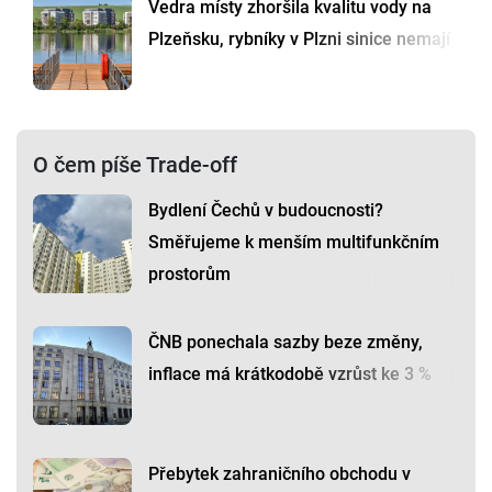
Vedra místy zhoršila kvalitu vody na
Plzeňsku, rybníky v Plzni sinice nemají
O čem píše Trade-off
Bydlení Čechů v budoucnosti?
Směřujeme k menším multifunkčním
prostorům
ČNB ponechala sazby beze změny,
inflace má krátkodobě vzrůst ke 3 %
Přebytek zahraničního obchodu v