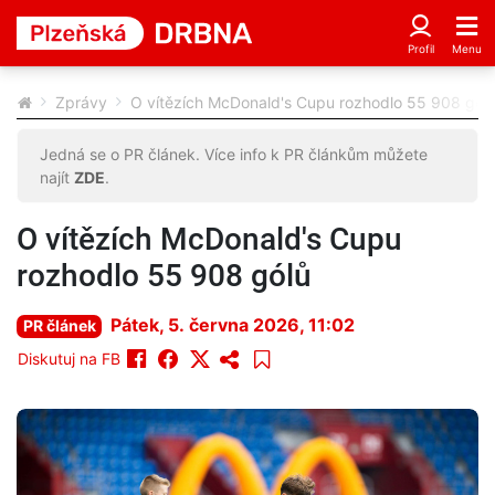
Zprávy
O vítězích McDonald's Cupu rozhodlo 55 908 gól
Jedná se o PR článek. Více info k PR článkům můžete
najít
ZDE
.
O vítězích McDonald's Cupu
rozhodlo 55 908 gólů
Pátek, 5. června 2026, 11:02
PR článek
Diskutuj na FB