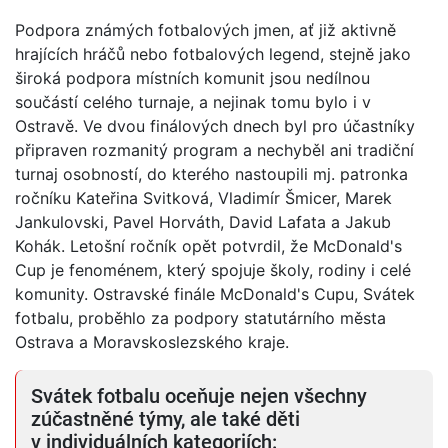
Podpora známých fotbalových jmen, ať již aktivně
hrajících hráčů nebo fotbalových legend, stejně jako
široká podpora místních komunit jsou nedílnou
součástí celého turnaje, a nejinak tomu bylo i v
Ostravě. Ve dvou finálových dnech byl pro účastníky
připraven rozmanitý program a nechyběl ani tradiční
turnaj osobností, do kterého nastoupili mj. patronka
ročníku Kateřina Svitková, Vladimír Šmicer, Marek
Jankulovski, Pavel Horváth, David Lafata a Jakub
Kohák. Letošní ročník opět potvrdil, že McDonald's
Cup je fenoménem, který spojuje školy, rodiny i celé
komunity. Ostravské finále McDonald's Cupu, Svátek
fotbalu, proběhlo za podpory statutárního města
Ostrava a Moravskoslezského kraje.
Svátek fotbalu oceňuje nejen všechny
zúčastněné týmy, ale také děti
v individuálních kategoriích: