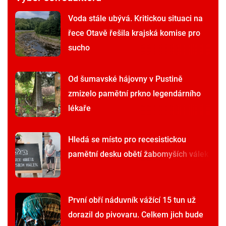
Voda stále ubývá. Kritickou situaci na
řece Otavě řešila krajská komise pro
sucho
Od šumavské hájovny v Pustině
zmizelo pamětní prkno legendárního
lékaře
Hledá se místo pro recesistickou
pamětní desku obětí žabomyších válek
První obří náduvník vážící 15 tun už
dorazil do pivovaru. Celkem jich bude