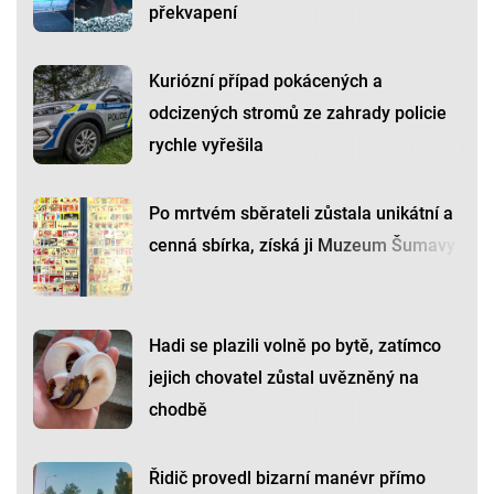
překvapení
Kuriózní případ pokácených a
odcizených stromů ze zahrady policie
rychle vyřešila
Po mrtvém sběrateli zůstala unikátní a
cenná sbírka, získá ji Muzeum Šumavy
Hadi se plazili volně po bytě, zatímco
jejich chovatel zůstal uvězněný na
chodbě
Řidič provedl bizarní manévr přímo