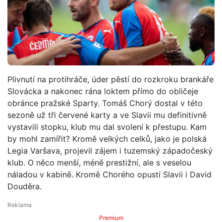
Plivnutí na protihráče, úder pěstí do rozkroku brankáře
Slovácka a nakonec rána loktem přímo do obličeje
obránce pražské Sparty. Tomáš Chorý dostal v této
sezoně už tři červené karty a ve Slavii mu definitivně
vystavili stopku, klub mu dal svolení k přestupu. Kam
by mohl zamířit? Kromě velkých celků, jako je polská
Legia Varšava, projevil zájem i tuzemský západočeský
klub. O něco menší, méně prestižní, ale s veselou
náladou v kabině. Kromě Chorého opustí Slavii i David
Douděra.
Premium