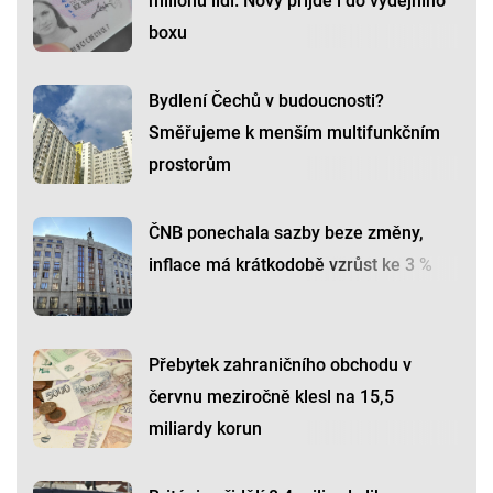
milionu lidí. Nový přijde i do výdejního
boxu
Bydlení Čechů v budoucnosti?
Směřujeme k menším multifunkčním
prostorům
ČNB ponechala sazby beze změny,
inflace má krátkodobě vzrůst ke 3 %
Přebytek zahraničního obchodu v
červnu meziročně klesl na 15,5
miliardy korun