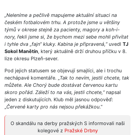
„Neleníme a pečlivě mapujeme aktuální situaci na
českém fotbalovém trhu. A protože jsme u většiny
týmů v okrese stejně za pacienty, magory a koh-i-
nory, řekli jsme si, že bychom mezi sebe mohli přivítat
i tyhle dva „fajn“ kluky. Kabina je připravená,“
uvedl
TJ
Sokol Manětín
, který aktuálně drží druhou příčku v 8.
lize okresu Plzeň-sever.
Pod jejich statusem se objevují smajlíci, ale i trochu
nechápavé komentáře. „
Tak to nevím, jestli chcete, tak
můžete. Ale Chorý bude dostávat červenou kartu
skoro pořád. Záleží to na vás, jestli chcete,“
napsal
jeden z diskutujících. Klub měl jasnou odpověď:
„
Červené karty pro nás nejsou překážkou
.“
O skandálu na derby pražských S informovali naši
kolegové z
Pražské Drbny