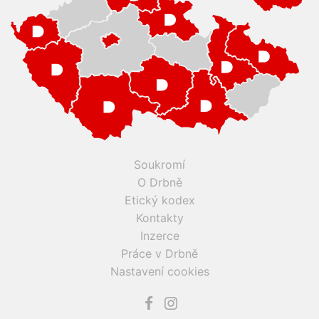
Soukromí
O Drbně
Etický kodex
Kontakty
Inzerce
Práce v Drbně
Nastavení cookies