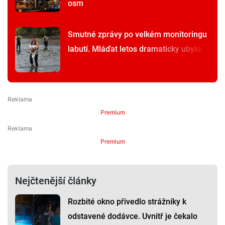
osm
Smutné zprávy po velkém monitoringu
labutí. Mláďat letos dramaticky ubylo
Premium
Premium
Nejčtenější články
Rozbité okno přivedlo strážníky k
odstavené dodávce. Uvnitř je čekalo