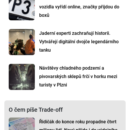
vozidla vyřídí online, značky přijdou do
boxů
Jaderní experti zachraňují historii.
Vytvářejí digitální dvojče legendárního
tanku
Návštěvy chladného podzemí a
pivovarských sklepů frčí v horku mezi
turisty v Plzni
O čem píše Trade-off
Řidičák do konce roku propadne čtvrt