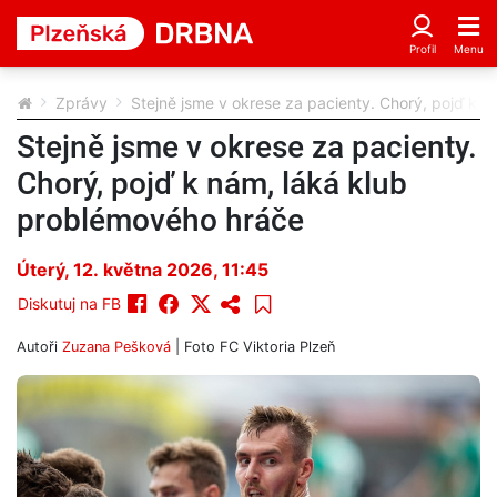
Zprávy
Stejně jsme v okrese za pacienty. Chorý, pojď k 
Stejně jsme v okrese za pacienty.
Chorý, pojď k nám, láká klub
problémového hráče
Úterý, 12. května 2026, 11:45
Diskutuj na FB
Autoři
Zuzana Pešková
| Foto
FC Viktoria Plzeň