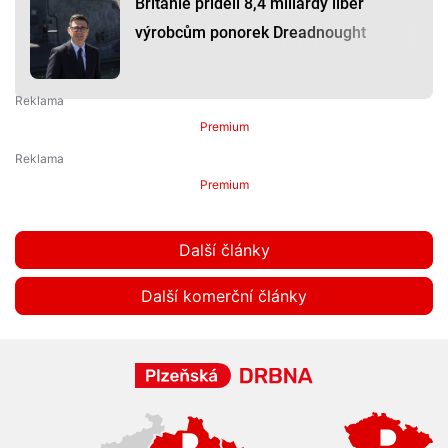
Británie přidělí 8,4 miliardy liber
výrobcům ponorek Dreadnought
Premium
Premium
Další články
Další komerční články