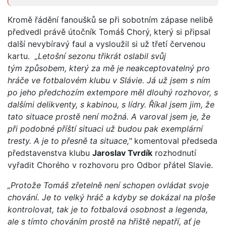
Kromě řádění fanoušků se při sobotním zápase nelibě
předvedl právě útočník Tomáš Chorý, který si připsal
další nevybíravý faul a vysloužil si už třetí červenou
kartu.
„Letošní sezonu třikrát oslabil svůj
tým způsobem, který za mě je neakceptovatelný pro
hráče ve fotbalovém klubu v Slávie. Já už jsem s ním
po jeho předchozím extempore měl dlouhý rozhovor, s
dalšími delikventy, s kabinou, s lídry. Říkal jsem jim, že
tato situace prostě není možná. A varoval jsem je, že
při podobné příští situaci už budou pak exemplární
tresty. A je to přesně ta situace,"
komentoval předseda
představenstva klubu
Jaroslav Tvrdík
rozhodnutí
vyřadit Chorého v rozhovoru pro Odbor přátel Slavie.
„Protože Tomáš zřetelně není schopen ovládat svoje
chování. Je to velký hráč a kdyby se dokázal na ploše
kontrolovat, tak je to fotbalová osobnost a legenda,
ale s tímto chováním prostě na hřiště nepatří, ať je