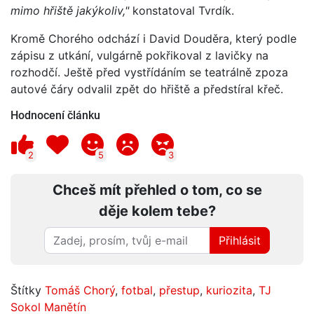
mimo hřiště jakýkoliv,"
konstatoval Tvrdík.
Kromě Chorého odchází i David Douděra, který podle
zápisu z utkání, vulgárně pokřikoval z lavičky na
rozhodčí. Ještě před vystřídáním se teatrálně zpoza
autové čáry odvalil zpět do hřiště a předstíral křeč.
Hodnocení článku
2
5
3
Chceš mít přehled o tom, co se
děje kolem tebe?
Přihlásit
Štítky
Tomáš Chorý
,
fotbal
,
přestup
,
kuriozita
,
TJ
Sokol Manětín