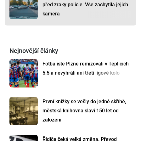
před zraky policie. Vše zachytila jejich
kamera
Nejnovější články
Fotbalisté Plzně remizovali v Teplicích
5:5 a nevyhráli ani třetí ligové kolo
První knížky se vešly do jedné skříně,
městská knihovna slaví 150 let od
založení
Řidiče čeká velká změna. Převod