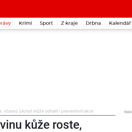
rávy
Krimi
Sport
Z kraje
Drbna
Kalendář 
e, včasný záchyt může odhalit i preventivní akce
vinu kůže roste,