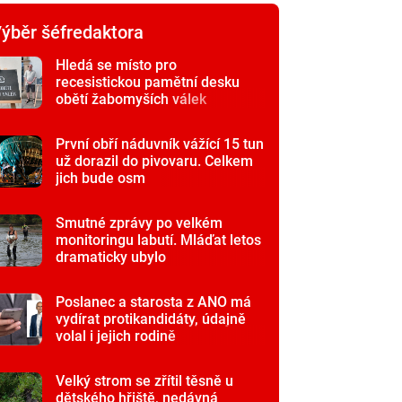
ýběr šéfredaktora
Hledá se místo pro
recesistickou pamětní desku
obětí žabomyších válek
První obří náduvník vážící 15 tun
už dorazil do pivovaru. Celkem
jich bude osm
Smutné zprávy po velkém
monitoringu labutí. Mláďat letos
dramaticky ubylo
Poslanec a starosta z ANO má
vydírat protikandidáty, údajně
volal i jejich rodině
Velký strom se zřítil těsně u
dětského hřiště, nedávná