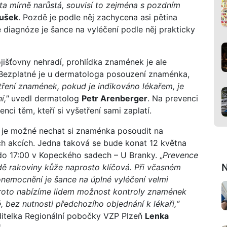
ita mírně narůstá, souvisí to zejména s pozdním
ušek
. Pozdě je podle něj zachycena asi pětina
 diagnóze je šance na vyléčení podle něj prakticky
ojišťovny nehradí, prohlídka znamének je ale
 Bezplatné je u dermatologa posouzení znaménka,
ření znamének, pokud je indikováno lékařem, je
í,"
uvedl dermatolog
Petr Arenberger
. Na prevenci
nci těm, kteří si vyšetření sami zaplatí.
 je možné nechat si znaménka posoudit na
h akcích. Jedna taková se bude konat 12 května
do 17:00 v Kopeckého sadech – U Branky. „
Prevence
N
adě rakoviny kůže naprosto klíčová. Při včasném
onemocnění je šance na úplné vyléčení velmi
roto nabízíme lidem možnost kontroly znamének
, bez nutnosti předchozího objednání k lékaři,“
ditelka Regionální pobočky VZP Plzeň
Lenka