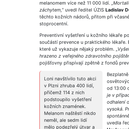
melanomem více než 11 000 lidí.
„Mortal
záchytem,
“ uvedl ředitel ÚZIS
Ladislav
D
těchto kožních nádorů, přitom při včasné
stoprocentní.
Preventivní vyšetření u kožního lékaře p
součástí prevence u praktického lékaře.
které už vykazuje nějaký problém. „
Vyšet
hrazeno z veřejného zdravotního pojištěn
pojišťovny přispívají zpětně z fondů preve
Bezplatně
Loni navštívilo tuto akci
osvětovýc
v Plzni zhruba 400 lidí,
od 13:00 
přičemž 114 z nich
je v příp
podstoupilo vyšetření
odhalení 
kožních znamének.
vysoká. P
Melanom naštěstí nikdo
spontánně
neměl, ale sedm lidí
uvedla ře
mělo podezřelý útvar a