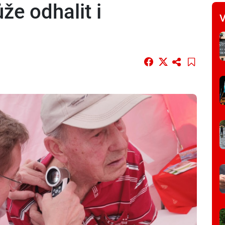
že odhalit i
V