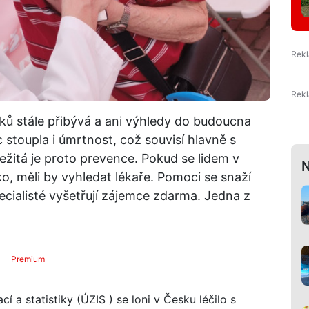
ků stále přibývá a ani výhledy do budoucna
c stoupla i úmrtnost, což souvisí hlavně s
itá je proto prevence. Pokud se lidem v
N
o, měli by vyhledat lékaře. Pomoci se snaží
cialisté vyšetřují zájemce zdarma. Jedna z
Premium
 a statistiky (ÚZIS ) se loni v Česku léčilo s