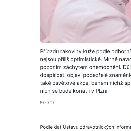
Případů rakoviny kůže podle odborní
nejsou příliš optimistické. Mírně naví
pozdním záchytem onemocnění. Důlež
dospělosti objeví podezřelé znaménk
také osvětové akce, během nichž spe
nich se bude konat i v Plzni.
Podle dat Ústavu zdravotnických informací