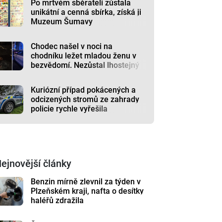
Po mrtvém sběrateli zůstala
unikátní a cenná sbírka, získá ji
Muzeum Šumavy
Chodec našel v noci na
chodníku ležet mladou ženu v
bezvědomí. Nezůstal lhostejný
Kuriózní případ pokácených a
odcizených stromů ze zahrady
policie rychle vyřešila
ejnovější články
Benzin mírně zlevnil za týden v
Plzeňském kraji, nafta o desítky
haléřů zdražila