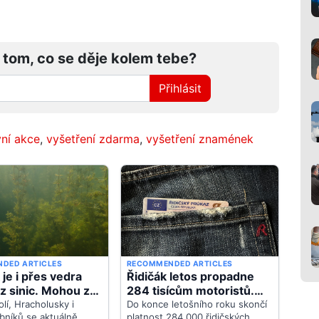
 tom, co se děje kolem tebe?
Přihlásit
vní akce
,
vyšetření zdarma
,
vyšetření znamének