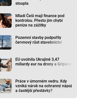
stoupla
Mladí Češi mají finance pod
kontrolou. Přesto jim chybí
peníze na zážitky
Pozemní stavby podpořily
červnový růst stavebnictví
EU uvolnila Ukrajině 3,47
miliardy eur na drony a Gripeny
Práce v úmorném vedru. Kdy
vzniká nárok na ochranný nápoj
a častější přestávky?