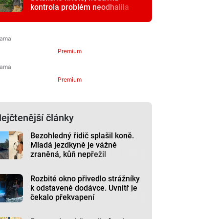
kontrola problém neodhalila
Premium
Premium
ejčtenější články
Bezohledný řidič splašil koně.
Mladá jezdkyně je vážně
zraněná, kůň nepřežil
Rozbité okno přivedlo strážníky
k odstavené dodávce. Uvnitř je
čekalo překvapení