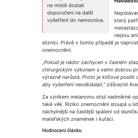
Havlasov
na místě dostali
doporučení na další
Nejobávan
vyšetření do nemocnice.
který patř
metastázov
nejsou an
sliznici. Právě v tomto případě je napro
onemocnění.
„
Pokud je nádor zachycen v časném stadiu
chirurgickým výkonem s velmi dobrou pro
výrazně narůstá. Proto je klíčové posíli
aby vyšetření neodkládali,“
zdůraznil Are
Za vznikem melanomu stojí nadměrné opa
také věk. Riziko onemocnění stoupá u lidí
náchylnější na častější spálení od sluníčk
mateřských znamének i kuřáci.
Hodnocení článku