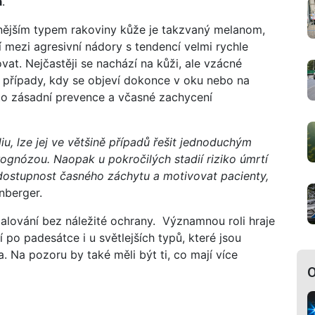
á
.
ějším typem rakoviny kůže je takzvaný melanom,
í mezi agresivní nádory s tendencí velmi rychle
at. Nejčastěji se nachází na kůži, ale vzácné
i případy, kdy se objeví dokonce v oku nebo na
sto zásadní prevence a včasné zachycení
, lze jej ve většině případů řešit jednoduchým
gnózou. Naopak u pokročilých stadií riziko úmrtí
t dostupnost časného záchytu a motivovat pacienty,
nberger.
lování bez náležité ochrany. Významnou roli hraje
 po padesátce i u světlejších typů, které jsou
a. Na pozoru by také měli být ti, co mají více
O