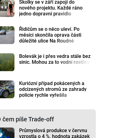
Školky se v září zapojí do
nového projektu. Každé ráno
jedno dopravní pravidlo
Řidičům se o něco uleví. Po
měsíci skončila oprava části
důležité ulice Na Roudné
Bolevák je i přes vedra stále bez
sinic. Mohou za to vodní rostliny
Kuriózní případ pokácených a
odcizených stromů ze zahrady
policie rychle vyřešila
 čem píše Trade-off
Průmyslová produkce v červnu
vzrostla o 4 %, hodnota zakázek