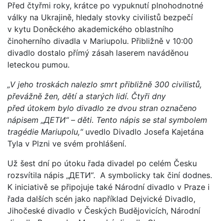
Před čtyřmi roky, krátce po vypuknutí plnohodnotné
války na Ukrajině, hledaly stovky civilistů bezpečí
v kytu Doněckého akademického oblastního
činoherního divadla v Mariupolu. Přibližně v 10:00
divadlo dostalo přímý zásah laserem naváděnou
leteckou pumou.
„V jeho troskách nalezlo smrt přibližně 300 civilistů,
převážně žen, dětí a starých lidí. Čtyři dny
před útokem bylo divadlo ze dvou stran označeno
nápisem „ДЕТИ“ – děti. Tento nápis se stal symbolem
tragédie Mariupolu,“
uvedlo Divadlo Josefa Kajetána
Tyla v Plzni ve svém prohlášení.
Už šest dní po útoku řada divadel po celém Česku
rozsvítila nápis „ДЕТИ“. A symbolicky tak činí dodnes.
K iniciativě se připojuje také Národní divadlo v Praze i
řada dalších scén jako například Dejvické Divadlo,
Jihočeské divadlo v Českých Budějovicích, Národní