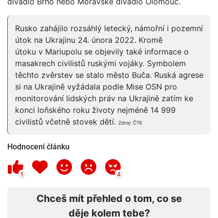
divadlo Brno nebo Moravské divadlo Olomouc.
Rusko zahájilo rozsáhlý letecký, námořní i pozemní
útok na Ukrajinu 24. února 2022. Kromě
útoku v Mariupolu se objevily také informace o
masakrech civilistů ruskými vojáky. Symbolem
těchto zvěrstev se stalo město Buča. Ruská agrese
si na Ukrajině vyžádala podle Mise OSN pro
monitorování lidských práv na Ukrajině zatím ke
konci loňského roku životy nejméně 14 999
civilistů včetně stovek dětí.
Zdroj: ČTK
Hodnocení článku
1
4
Chceš mít přehled o tom, co se
děje kolem tebe?