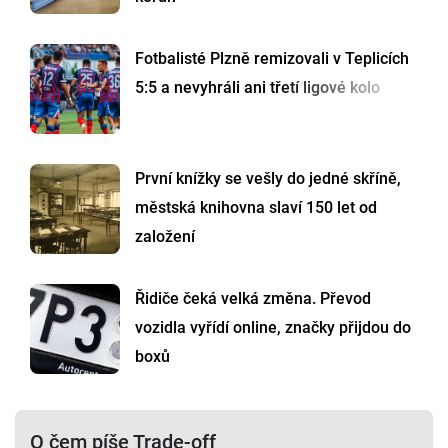
Fotbalisté Plzně remizovali v Teplicích
5:5 a nevyhráli ani třetí ligové kolo
První knížky se vešly do jedné skříně,
městská knihovna slaví 150 let od
založení
Řidiče čeká velká změna. Převod
vozidla vyřídí online, značky přijdou do
boxů
O čem píše Trade-off