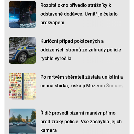
Rozbité okno přivedlo strážníky k
odstavené dodávce. Uvnitř je čekalo
překvapení
Kuriózní případ pokácených a
odcizených stromů ze zahrady policie
rychle vyřešila
Po mrtvém sběrateli zůstala unikátní a
cenná sbírka, získá ji Muzeum Šumavy
Řidič provedl bizarní manévr přímo
před zraky policie. Vše zachytila jejich
kamera