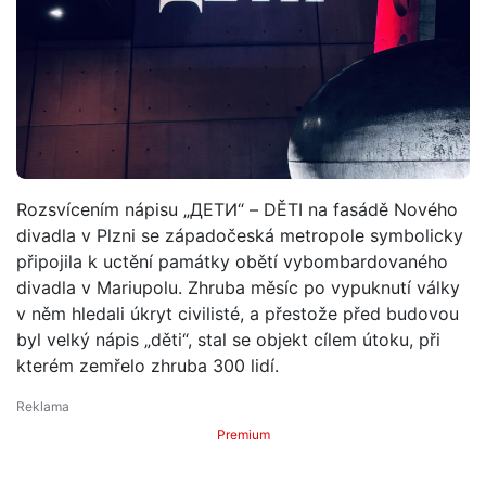
Rozsvícením nápisu „ДЕТИ“ – DĚTI na fasádě Nového
divadla v Plzni se západočeská metropole symbolicky
připojila k uctění památky obětí vybombardovaného
divadla v Mariupolu. Zhruba měsíc po vypuknutí války
v něm hledali úkryt civilisté, a přestože před budovou
byl velký nápis „děti“, stal se objekt cílem útoku, při
kterém zemřelo zhruba 300 lidí.
Premium