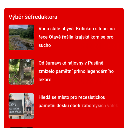
Výběr šéfredaktora
Voda stále ubývá. Kritickou situaci na
řece Otavě řešila krajská komise pro
sucho
Od šumavské hájovny v Pustině
zmizelo pamětní prkno legendárního
lékaře
Hledá se místo pro recesistickou
pamětní desku obětí žabomyších válek