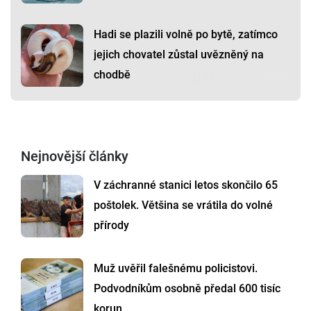
Hadi se plazili volně po bytě, zatímco
jejich chovatel zůstal uvězněný na
chodbě
Nejnovější články
V záchranné stanici letos skončilo 65
poštolek. Většina se vrátila do volné
přírody
Muž uvěřil falešnému policistovi.
Podvodníkům osobně předal 600 tisíc
korun