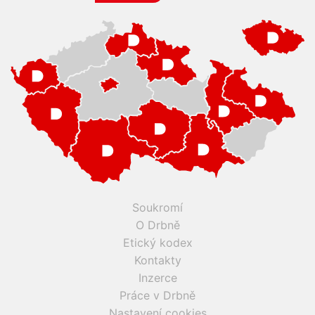
Soukromí
O Drbně
Etický kodex
Kontakty
Inzerce
Práce v Drbně
Nastavení cookies