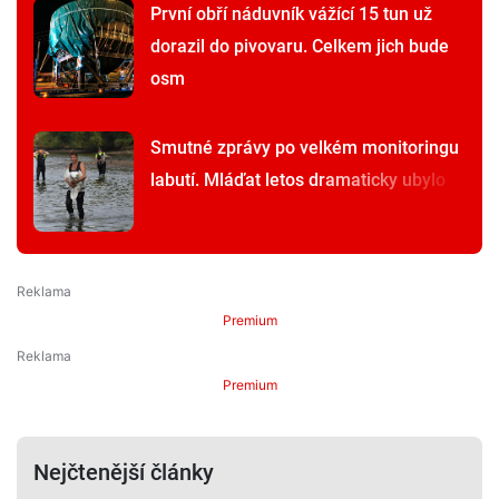
První obří náduvník vážící 15 tun už
dorazil do pivovaru. Celkem jich bude
osm
Smutné zprávy po velkém monitoringu
labutí. Mláďat letos dramaticky ubylo
Premium
Premium
Nejčtenější články