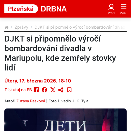
Zprávy
DJKT si připomnělo výročí bombardování divadla v
DJKT si připomnělo výročí
bombardování divadla v
Mariupolu, kde zemřely stovky
lidí
Úterý, 17. března 2026, 18:10
Diskutuj na FB
Autoři
Zuzana Pešková
| Foto
Divadlo J. K. Tyla