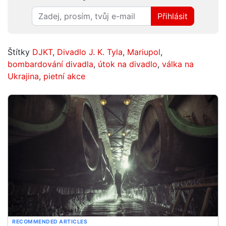
Přihlásit
Štítky
DJKT
,
Divadlo J. K. Tyla
,
Mariupol
,
bombardování divadla
,
útok na divadlo
,
válka na
Ukrajina
,
pietní akce