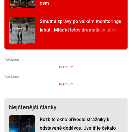
osm
Smutné zprávy po velkém monitoringu
labutí. Mláďat letos dramaticky ubylo
Premium
Premium
Nejčtenější články
Rozbité okno přivedlo strážníky k
odstavené dodávce. Uvnitř je čekalo