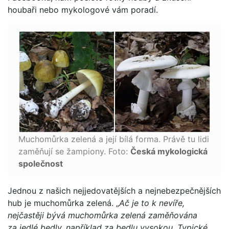
houbaři nebo mykologové vám poradí.
Muchomůrka zelená a její bílá forma. Právě tu lidi
zaměňují se žampiony. Foto:
Česká mykologická
společnost
Jednou z našich nejjedovatějších a nejnebezpečnějších
hub je muchomůrka zelená. „
Ač je to k nevíře,
nejčastěji bývá muchomůrka zelená zaměňována
za jedlé bedly, například za bedlu vysokou. Typické