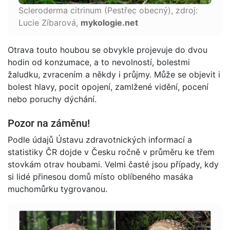
Scleroderma citrinum (Pestřec obecný), zdroj:
Lucie Zíbarová,
mykologie.net
Otrava touto houbou se obvykle projevuje do dvou
hodin od konzumace, a to nevolností, bolestmi
žaludku, zvracením a někdy i průjmy. Může se objevit i
bolest hlavy, pocit opojení, zamlžené vidění, pocení
nebo poruchy dýchání.
Pozor na záměnu!
Podle údajů Ústavu zdravotnických informací a
statistiky ČR dojde v Česku ročně v průměru ke třem
stovkám otrav houbami. Velmi časté jsou případy, kdy
si lidé přinesou domů místo oblíbeného masáka
muchomůrku tygrovanou.