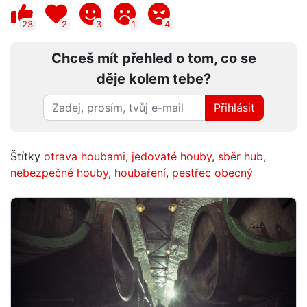
23
2
3
1
4
Chceš mít přehled o tom, co se
děje kolem tebe?
Přihlásit
Štítky
otrava houbami
,
jedovaté houby
,
sběr hub
,
nebezpečné houby
,
houbaření
,
pestřec obecný