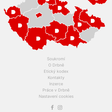
Soukromí
O Drbně
Etický kodex
Kontakty
Inzerce
Práce v Drbně
Nastavení cookies