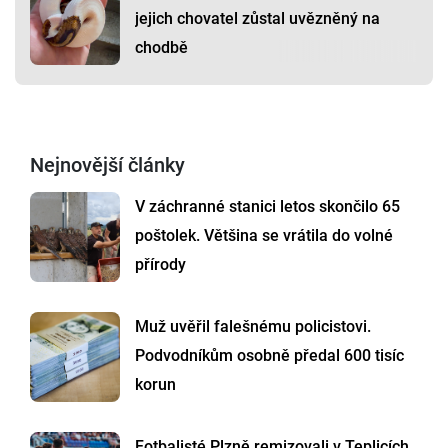
jejich chovatel zůstal uvězněný na
chodbě
Nejnovější články
V záchranné stanici letos skončilo 65
poštolek. Většina se vrátila do volné
přírody
Muž uvěřil falešnému policistovi.
Podvodníkům osobně předal 600 tisíc
korun
Fotbalisté Plzně remizovali v Teplicích