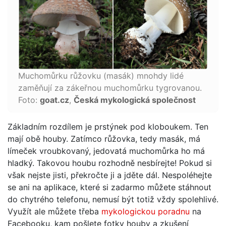
Muchomůrku růžovku (masák) mnohdy lidé
zaměňují za zákeřnou muchomůrku tygrovanou.
Foto:
goat.cz
,
Česká mykologická společnost
Základním rozdílem je prstýnek pod kloboukem. Ten
mají obě houby. Zatímco růžovka, tedy masák, má
límeček vroubkovaný, jedovatá muchomůrka ho má
hladký. Takovou houbu rozhodně nesbírejte! Pokud si
však nejste jisti, překročte ji a jděte dál. Nespoléhejte
se ani na aplikace, které si zadarmo můžete stáhnout
do chytrého telefonu, nemusí být totiž vždy spolehlivé.
Využít ale můžete třeba
mykologickou poradnu
na
Facebooku, kam pošlete fotky houby a zkušení