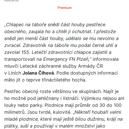
Premium
„Chlapec na táboře snědl část houby pestřece
obecného, zaujala ho a chtěl ji ochutnat. I přestože
snědl jen menší část houby, udělalo se mu nevolno a
zvracel. Zdravotník na táboře mu podal černé uhlí a
zavolal 155. Letečtí zdravotníci chlapce zajistili a
transportovali na Emergency FN Plzeň,“
informovala
mluvčí Letecké záchranné služby Armády ČR
v Líních
Jolana Číhová
. Podle dostupných informací
mělo jít o teprve třináctiletého hocha.
Pestřec obecný roste většinou ve skupinách. Najít je
ho možné pod jehličnany i listnáči. Výjimkou nejsou ani
louky nebo parky. Plodnice mají průměr od 30 do 100
milimetrů. Jsou tvrdé, kulovité. „
Někteří houbaři velmi
mladé plodnice, které mají ještě bílou dužninu, krájí na
plátky, suší a používají v malém množství jako