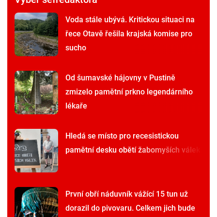
Voda stále ubývá. Kritickou situaci na
řece Otavě řešila krajská komise pro
sucho
Od šumavské hájovny v Pustině
zmizelo pamětní prkno legendárního
lékaře
Hledá se místo pro recesistickou
pamětní desku obětí žabomyších válek
První obří náduvník vážící 15 tun už
dorazil do pivovaru. Celkem jich bude