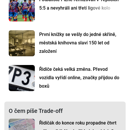
5:5 a nevyhráli ani třetí ligové kolo
První knížky se vešly do jedné skříně,
městská knihovna slaví 150 let od
založení
Řidiče čeká velká změna. Převod
vozidla vyřídí online, značky přijdou do
boxů
O čem píše Trade-off
Řidičák do konce roku propadne čtvrt