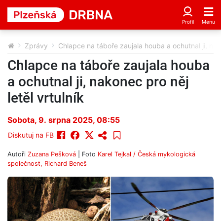
Zprávy
Chlapce na táboře zaujala houba a ochutnal ji, nako
Chlapce na táboře zaujala houba
a ochutnal ji, nakonec pro něj
letěl vrtulník
Sobota, 9. srpna 2025, 08:55
Diskutuj na FB
Autoři
Zuzana Pešková
| Foto
Karel Tejkal / Česká mykologická
společnost, Richard Beneš