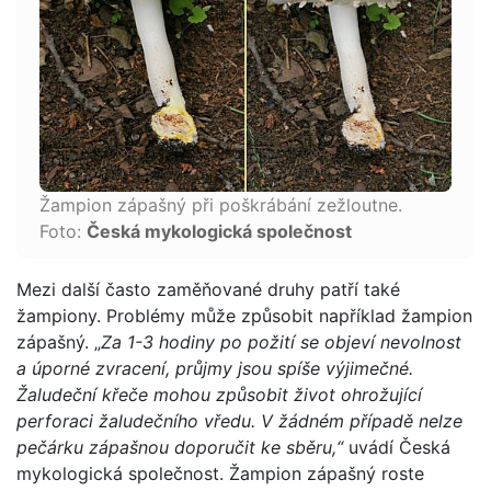
Žampion zápašný při poškrábání zežloutne.
Foto:
Česká mykologická společnost
Mezi další často zaměňované druhy patří také
žampiony. Problémy může způsobit například žampion
zápašný. „
Za 1-3 hodiny po požití se objeví nevolnost
a úporné zvracení, průjmy jsou spíše výjimečné.
Žaludeční křeče mohou způsobit život ohrožující
perforaci žaludečního vředu. V žádném případě nelze
pečárku zápašnou doporučit ke sběru,“
uvádí Česká
mykologická společnost. Žampion zápašný roste