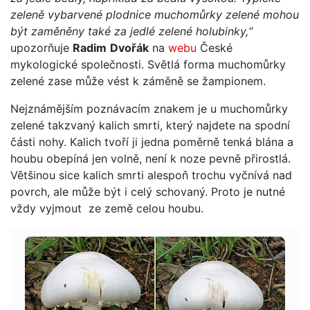
zeleně vybarvené plodnice muchomůrky zelené mohou
být zaměněny také za jedlé zelené holubinky,“
upozorňuje
Radim
Dvořák
na
webu
České
mykologické společnosti. Světlá forma muchomůrky
zelené zase může vést k záměně se žampionem.
Nejznámějším poznávacím znakem je u muchomůrky
zelené takzvaný kalich smrti, který najdete na spodní
části nohy. Kalich tvoří ji jedna poměrně tenká blána a
houbu obepíná jen volně, není k noze pevně přirostlá.
Většinou sice kalich smrti alespoň trochu vyčnívá nad
povrch, ale může být i celý schovaný. Proto je nutné
vždy vyjmout ze země celou houbu.