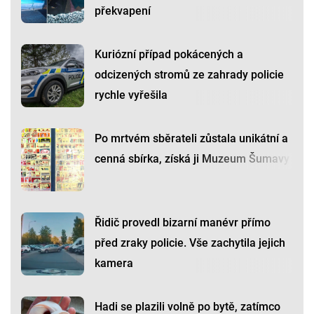
překvapení
Kuriózní případ pokácených a
odcizených stromů ze zahrady policie
rychle vyřešila
Po mrtvém sběrateli zůstala unikátní a
cenná sbírka, získá ji Muzeum Šumavy
Řidič provedl bizarní manévr přímo
před zraky policie. Vše zachytila jejich
kamera
Hadi se plazili volně po bytě, zatímco