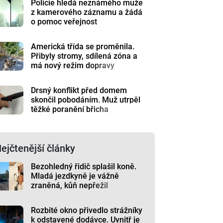
Policie hledá neznámého muže
z kamerového záznamu a žádá
o pomoc veřejnost
Americká třída se proměnila.
Přibyly stromy, sdílená zóna a
má nový režim dopravy
Drsný konflikt před domem
skončil pobodáním. Muž utrpěl
těžké poranění břicha
ejčtenější články
Bezohledný řidič splašil koně.
Mladá jezdkyně je vážně
zraněná, kůň nepřežil
Rozbité okno přivedlo strážníky
k odstavené dodávce. Uvnitř je