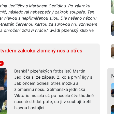
tina Jedličky s Martinem Cedidlou. Po zákroku
 míč, následoval nebezpečný zákrok soupeře. Ten
er hlavou s nepřiměřenou silou. Dle našeho názoru
 potrestán červenou kartou za surovou hru vzhledem
a ohrožení zdraví hráče,“
uvádí plzeňský klub ve
 tvrdém zákroku zlomený nos a otřes
al
Brankář plzeňských fotbalistů Martin
N
Jedlička si ze zápasu 2. kola první ligy s
Jabloncem odnesl otřes mozku a
zlomeninu nosu. Gólmanská jednička
Viktorie musela už po necelé čtvrthodině
nuceně střídat poté, co ji v souboji trefil
hlavou hostující...