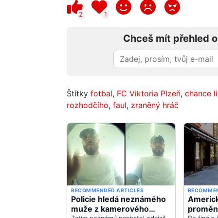
2
1
Chceš mít přehled o
Štítky
fotbal
,
FC Viktoria Plzeň
,
chance l
rozhodčího
,
faul
,
zraněný hráč