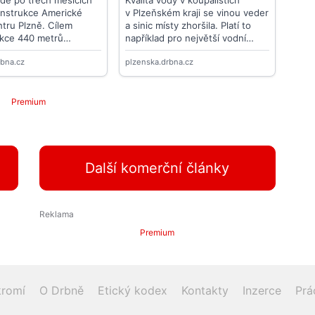
Premium
Další komerční články
Premium
romí
O Drbně
Etický kodex
Kontakty
Inzerce
Prá