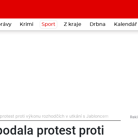
rávy
Krimi
Sport
Z kraje
Drbna
Kalendář 
protest proti výkonu rozhodčích v utkání s Jabloncem
odala protest proti