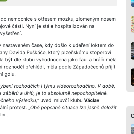
li do nemocnice s otřesem mozku, zlomeným nosem
ové části. Nyní je stále hospitalizován na
vyšetření.
ň v nastaveném čase, kdy došlo k udeření loktem do
rany Davida Puškáče, který plzeňskému stoperovi
la být dle klubu vyhodnocena jako faul a hráči měla
ní rozhodčí přehlédl, měla podle Západočechů přijít
í gólu.
ybení rozhodčích i týmu videorozhodčího. V době,
 záběrů a úhlů, je to absolutně nepochopitelné.
ečného výsledku,“
uvedl mluvčí klubu
Václav
lní protest. „
Obě popsané situace lze jasně doložit
nil.
O