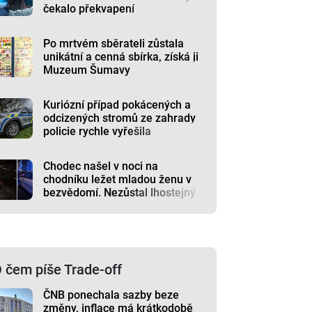
čekalo překvapení
Po mrtvém sběrateli zůstala
unikátní a cenná sbírka, získá ji
Muzeum Šumavy
Kuriózní případ pokácených a
odcizených stromů ze zahrady
policie rychle vyřešila
Chodec našel v noci na
chodníku ležet mladou ženu v
bezvědomí. Nezůstal lhostejný
 čem píše Trade-off
ČNB ponechala sazby beze
změny, inflace má krátkodobě