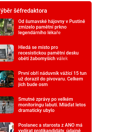
ýběr šéfredaktora
Od šumavské hájovny v Pustině
zmizelo pamětní prkno
legendárního lékaře
Hledá se místo pro
recesistickou pamětní desku
obětí žabomyších válek
První obří náduvník vážící 15 tun
už dorazil do pivovaru. Celkem
jich bude osm
Smutné zprávy po velkém
monitoringu labutí. Mláďat letos
dramaticky ubylo
Poslanec a starosta z ANO má
vydírat protikandidáty, údajně