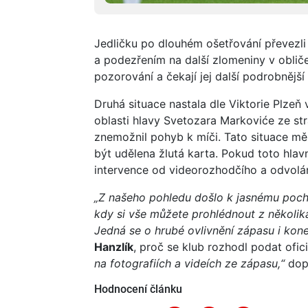
Jedličku po dlouhém ošetřování převez
a podezřením na další zlomeniny v obličej
pozorování a čekají jej další podrobnější 
Druhá situace nastala dle Viktorie Plze
oblasti hlavy Svetozara Markoviće ze st
znemožnil pohyb k míči. Tato situace mě
být udělena žlutá karta. Pokud toto hlav
intervence od videorozhodčího a odvolán
„Z našeho pohledu došlo k jasnému poch
kdy si vše můžete prohlédnout z několika
Jedná se o hrubé ovlivnění zápasu i kon
Hanzlík
, proč se klub rozhodl podat oficiá
na fotografiích a videích ze zápasu,“
dopl
Hodnocení článku