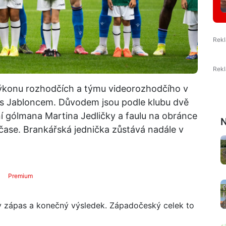
 výkonu rozhodčích a týmu videorozhodčího v
y s Jabloncem. Důvodem jsou podle klubu dvě
í gólmana Martina Jedličky a faulu na obránce
N
ase. Brankářská jednička zůstává nadále v
Premium
ly zápas a konečný výsledek. Západočeský celek to