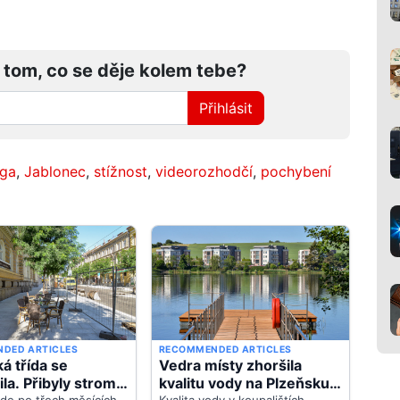
 tom, co se děje kolem tebe?
Přihlásit
iga
,
Jablonec
,
stížnost
,
videorozhodčí
,
pochybení