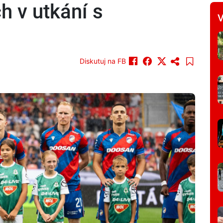
h v utkání s
V
Diskutuj na FB