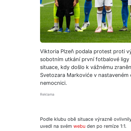
Viktoria Plzeň podala protest proti
sobotním utkání první fotbalové lig
situace, kdy došlo k vážnému zraněn
Svetozara Markoviće v nastaveném č
nemocnici.
Podle klubu obě situace výrazně ovlivni
uvedl na svém
webu
den po remíze 1:1.