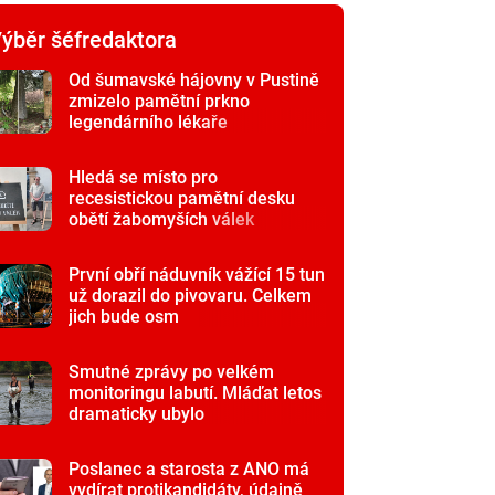
ýběr šéfredaktora
Od šumavské hájovny v Pustině
zmizelo pamětní prkno
legendárního lékaře
Hledá se místo pro
recesistickou pamětní desku
obětí žabomyších válek
První obří náduvník vážící 15 tun
už dorazil do pivovaru. Celkem
jich bude osm
Smutné zprávy po velkém
monitoringu labutí. Mláďat letos
dramaticky ubylo
Poslanec a starosta z ANO má
vydírat protikandidáty, údajně