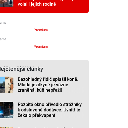
volal i jejich rodině
Premium
Premium
ejčtenější články
Bezohledný řidič splašil koně.
Mladá jezdkyně je vážně
zraněná, kůň nepřežil
Rozbité okno přivedlo strážníky
k odstavené dodávce. Uvnitř je
čekalo překvapení