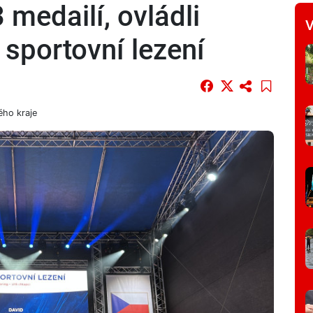
 medailí, ovládli
V
i sportovní lezení
ého kraje