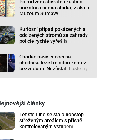
Po mrtvém sběrateli zůstala
unikátní a cenná sbírka, získá ji
Muzeum Šumavy
Kuriózní případ pokácených a
odcizených stromů ze zahrady
policie rychle vyřešila
Chodec našel v noci na
chodníku ležet mladou ženu v
bezvědomí. Nezůstal lhostejný
ejnovější články
Letiště Líně se stalo nonstop
střeženým areálem s přísně
kontrolovaným vstupem