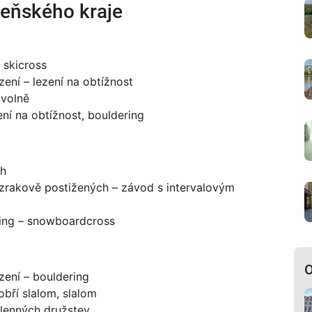
zeňského kraje
 skicross
ení – lezení na obtížnost
 volně
ení na obtížnost, bouldering
ch
 zrakově postižených – závod s intervalovým
ding – snowboardcross
O
zení – bouldering
obří slalom, slalom
členných družstev