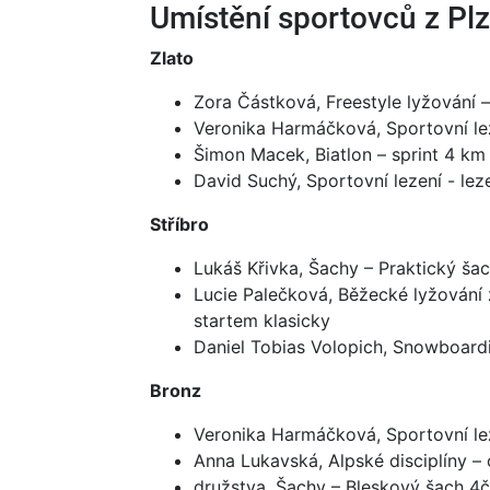
Umístění sportovců z Pl
Zlato
Zora Částková, Freestyle lyžování –
Veronika Harmáčková, Sportovní lez
Šimon Macek, Biatlon – sprint 4 km
David Suchý, Sportovní lezení - lez
Stříbro
Lukáš Křivka, Šachy – Praktický ša
Lucie Palečková, Běžecké lyžování
startem klasicky
Daniel Tobias Volopich, Snowboar
Bronz
Veronika Harmáčková, Sportovní le
Anna Lukavská, Alpské disciplíny – 
družstva, Šachy – Bleskový šach 4