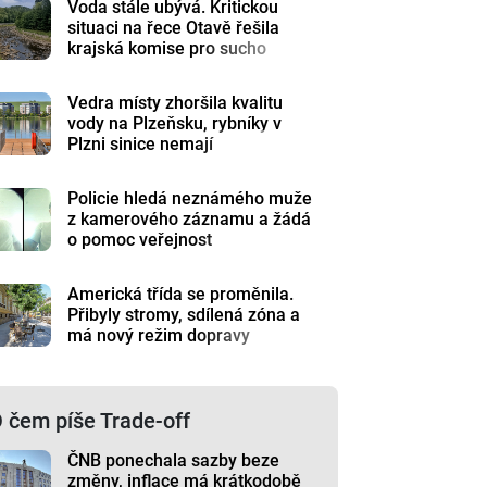
Voda stále ubývá. Kritickou
situaci na řece Otavě řešila
krajská komise pro sucho
Vedra místy zhoršila kvalitu
vody na Plzeňsku, rybníky v
Plzni sinice nemají
Policie hledá neznámého muže
z kamerového záznamu a žádá
o pomoc veřejnost
Americká třída se proměnila.
Přibyly stromy, sdílená zóna a
má nový režim dopravy
 čem píše Trade-off
ČNB ponechala sazby beze
změny, inflace má krátkodobě