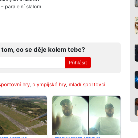
– paralelní slalom
 tom, co se děje kolem tebe?
Přihlásit
sportovní hry
,
olympijské hry
,
mladí sportovci