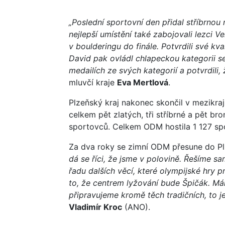
„Poslední sportovní den přidal stříbrnou
nejlepší umístění také zabojovali lezci 
v boulderingu do finále. Potvrdili své kv
David pak ovládl chlapeckou kategorii s
medailích ze svých kategorií a potvrdili, 
mluvčí kraje
Eva Mertlová
.
Plzeňský kraj nakonec skončil v mezikr
celkem pět zlatých, tři stříbrné a pět b
sportovců. Celkem ODM hostila 1 127 spor
Za dva roky se zimní ODM přesune do Pl
dá se říci, že jsme v polovině. Řešíme s
řadu dalších věcí, které olympijské hry 
to, že centrem lyžování bude Špičák. Má
připravujeme kromě těch tradičních, to j
Vladimír Kroc
(ANO).