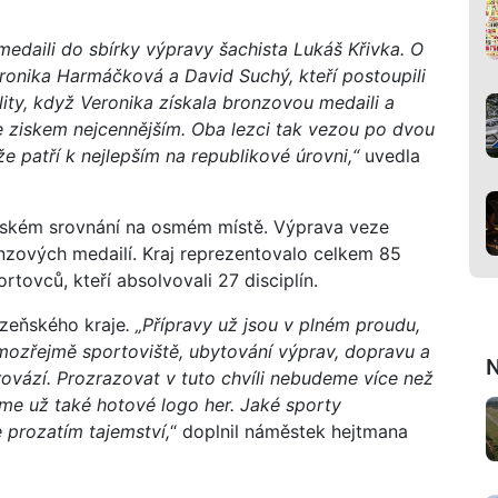
 medaili do sbírky výpravy šachista Lukáš Křivka. O
Veronika Harmáčková a David Suchý, kteří postoupili
ality, když Veronika získala bronzovou medaili a
e ziskem nejcennějším. Oba lezci tak vezou po dvou
že patří k nejlepším na republikové úrovni,“
uvedla
ajském srovnání na osmém místě. Výprava veze
ronzových medailí. Kraj reprezentovalo celkem 85
tovců, kteří absolvovali 27 disciplín.
zeňského kraje
. „Přípravy už jsou v plném proudu,
amozřejmě sportoviště, ubytování výprav, dopravu a
N
provází. Prozrazovat v tuto chvíli nebudeme více než
me už také hotové logo her. Jaké sporty
e prozatím tajemství,
“ doplnil náměstek hejtmana