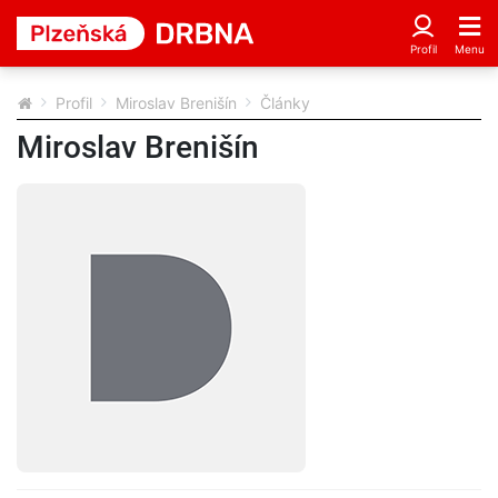
Profil
Miroslav Brenišín
Články
Miroslav Brenišín