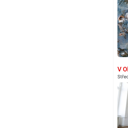
V O
Stře