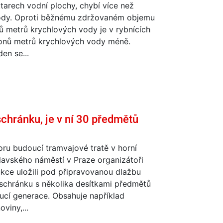
arech vodní plochy, chybí více než
vody. Oproti běžnému zdržovaném objemu
ů metrů krychlových vody je v rybnících
ionů metrů krychlových vody méně.
en se...
chránku, je v ní 30 předmětů
ru budoucí tramvajové tratě v horní
lavského náměstí v Praze organizátoři
kce uložili pod připravovanou dlažbu
schránku s několika desítkami předmětů
ucí generace. Obsahuje například
viny,...