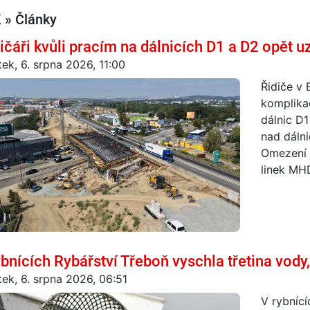
 » Články
ničáři kvůli pracím na dálnicích D1 a D2 opět 
tek, 6. srpna 2026, 11:00
Řidiče v 
komplikac
dálnic D1
nad dálni
Omezení 
linek MHD
ybnících Rybářství Třeboň vyschla třetina vody, 
tek, 6. srpna 2026, 06:51
V rybnící