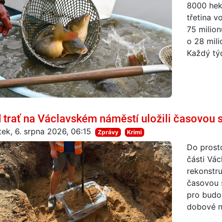
8000 hekt
třetina 
75 milion
o 28 mil
Každý týd
 trať na Václavském náměstí uložili časovou s
tek, 6. srpna 2026, 06:15
Zprávy
Krimi
Do prosto
části Vác
rekonstru
časovou 
pro budo
dobové no