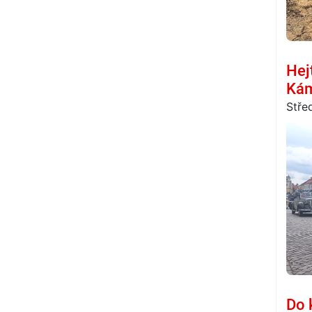
Hej
Ká
Stře
Do 