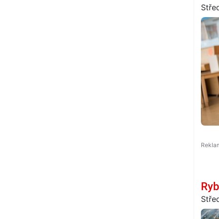
Stře
Ryb
Stře