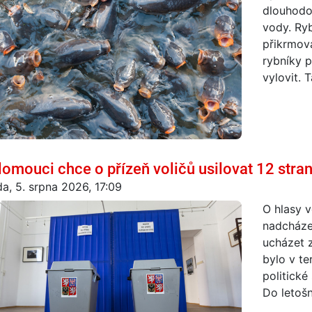
dlouhodo
vody. Ryb
přikrmová
rybníky p
vylovit. T
lomouci chce o přízeň voličů usilovat 12 stran
da, 5. srpna 2026, 17:09
O hlasy 
nadcházej
ucházet z
bylo v te
politické
Do letošní