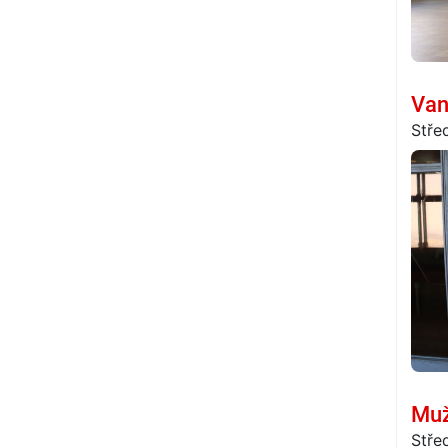
Van
Stře
Muž
Stře