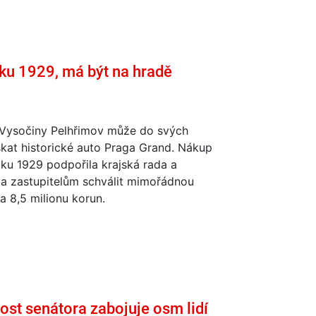
oku 1929, má být na hradě
ysočiny Pelhřimov může do svých
skat historické auto Praga Grand. Nákup
ku 1929 podpořila krajská rada a
la zastupitelům schválit mimořádnou
za 8,5 milionu korun.
ost senátora zabojuje osm lidí