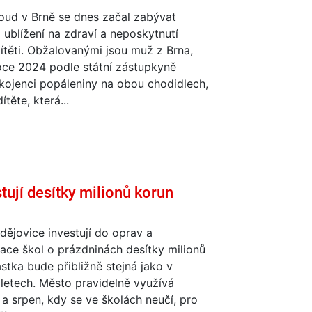
oud v Brně se dnes začal zabývat
ublížení na zdraví a neposkytnutí
těti. Obžalovanými jsou muž z Brna,
oce 2024 podle státní zástupkyně
kojenci popáleniny na obou chodidlech,
těte, která...
tují desítky milionů korun
ějovice investují do oprav a
ace škol o prázdninách desítky milionů
stka bude přibližně stejná jako v
letech. Město pravidelně využívá
a srpen, kdy se ve školách neučí, pro