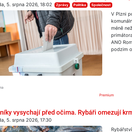
da, 5. srpna 2026, 18:02
Zprávy
Politika
Společnost
V Plzni 
komunální
méně než 
primátora
ANO Roma
podzim o 
Premium
níky vysychají před očima. Rybáři omezují krm
da, 5. srpna 2026, 17:30
Rybářství