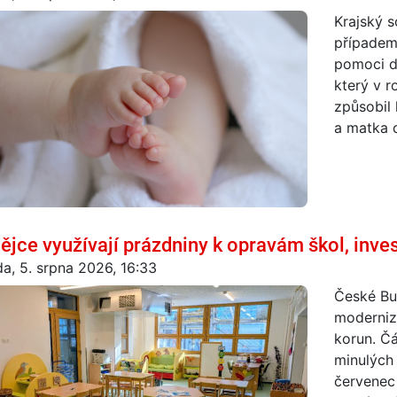
Krajský s
případem 
pomoci dí
který v r
způsobil 
a matka dí
ějce využívají prázdniny k opravám škol, inves
da, 5. srpna 2026, 16:33
České Bud
moderniz
korun. Čá
minulých 
červenec 