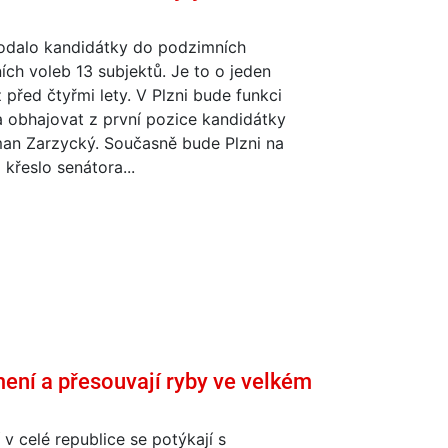
podalo kandidátky do podzimních
ch voleb 13 subjektů. Je to o jeden
před čtyřmi lety. V Plzni bude funkci
 obhajovat z první pozice kandidátky
n Zarzycký. Současně bude Plzni na
křeslo senátora...
ení a přesouvají ryby ve velkém
 v celé republice se potýkají s