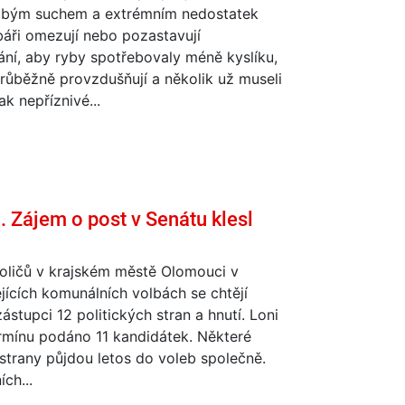
bým suchem a extrémním nedostatek
áři omezují nebo pozastavují
ní, aby ryby spotřebovaly méně kyslíku,
růběžně provzdušňují a několik už museli
ak nepříznivé...
. Zájem o post v Senátu klesl
voličů v krajském městě Olomouci v
ících komunálních volbách se chtějí
ástupci 12 politických stran a hnutí. Loni
rmínu podáno 11 kandidátek. Některé
 strany půjdou letos do voleb společně.
ch...