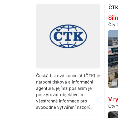
ČTK
Sil
Čtvr
Česká tisková kancelář (ČTK) je
národní tisková a informační
agentura, jejímž posláním je
poskytovat objektivní a
V r
všestranné informace pro
Čtvr
svobodné vytváření názorů.