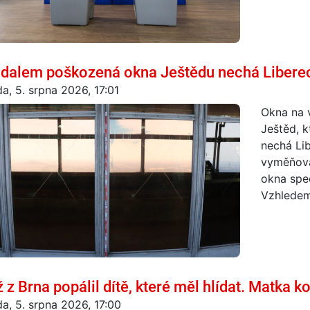
dalem poškozená okna Ještědu nechá Libereck
da, 5. srpna 2026, 17:01
Okna na v
Ještěd, k
nechá Lib
vyměňova
okna spec
Vzhledem 
 z Brna popálil dítě, které měl hlídat. Matka 
da, 5. srpna 2026, 17:00