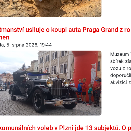
tmanství usiluje o koupi auta Praga Grand z r
men
da, 5. srpna 2026, 19:44
Muzeum V
sbírek zí
vozu z ro
doporuči
akvizici 
komunálních voleb v Plzni jde 13 subjektů. O p