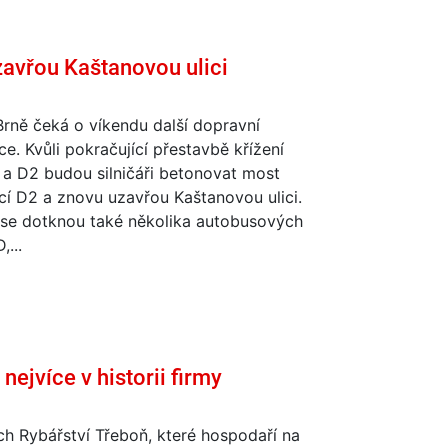
uzavřou Kaštanovou ulici
Brně čeká o víkendu další dopravní
e. Kvůli pokračující přestavbě křížení
 a D2 budou silničáři betonovat most
cí D2 a znovu uzavřou Kaštanovou ulici.
se dotknou také několika autobusových
,...
nejvíce v historii firmy
ch Rybářství Třeboň, které hospodaří na