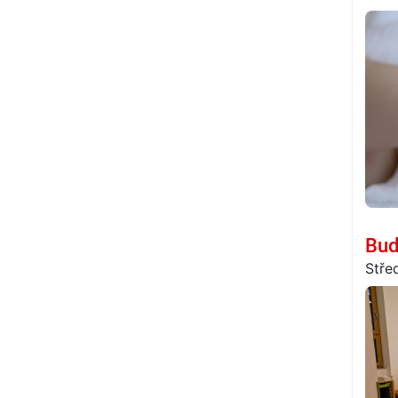
Bud
Stře