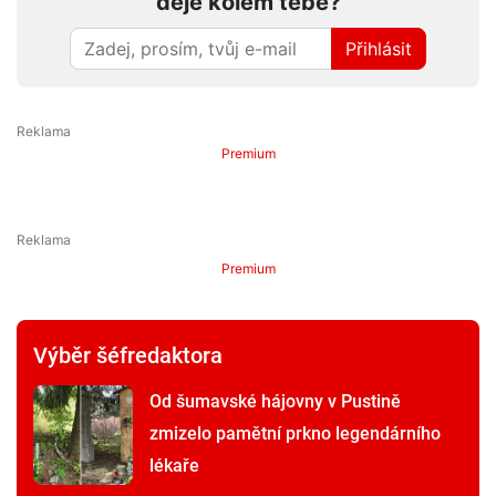
děje kolem tebe?
Přihlásit
Premium
Premium
Výběr šéfredaktora
Od šumavské hájovny v Pustině
zmizelo pamětní prkno legendárního
lékaře