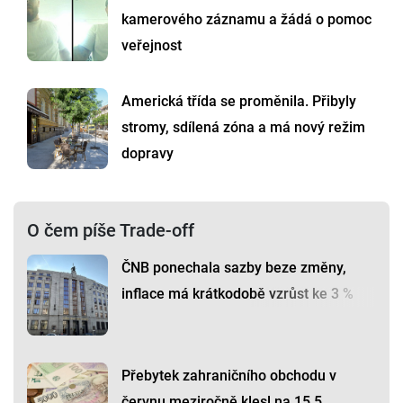
kamerového záznamu a žádá o pomoc
veřejnost
Americká třída se proměnila. Přibyly
stromy, sdílená zóna a má nový režim
dopravy
O čem píše Trade-off
ČNB ponechala sazby beze změny,
inflace má krátkodobě vzrůst ke 3 %
Přebytek zahraničního obchodu v
červnu meziročně klesl na 15,5