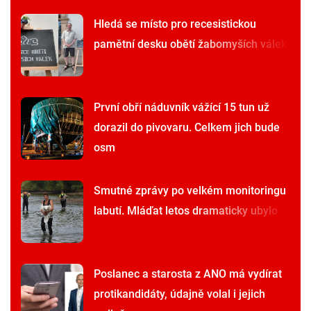
Hledá se místo pro recesistickou
pamětní desku obětí žabomyších válek
První obří náduvník vážící 15 tun už
dorazil do pivovaru. Celkem jich bude
osm
Smutné zprávy po velkém monitoringu
labutí. Mláďat letos dramaticky ubylo
Poslanec a starosta z ANO má vydírat
protikandidáty, údajně volal i jejich