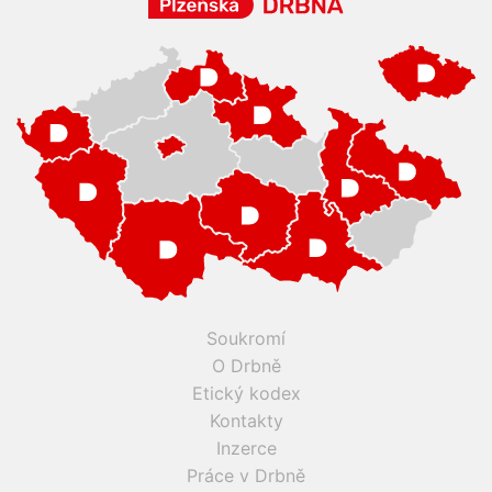
Soukromí
O Drbně
Etický kodex
Kontakty
Inzerce
Práce v Drbně