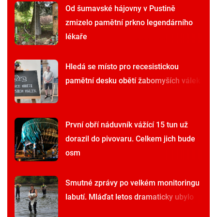
Od šumavské hájovny v Pustině
zmizelo pamětní prkno legendárního
lékaře
Hledá se místo pro recesistickou
pamětní desku obětí žabomyších válek
První obří náduvník vážící 15 tun už
dorazil do pivovaru. Celkem jich bude
osm
Smutné zprávy po velkém monitoringu
labutí. Mláďat letos dramaticky ubylo