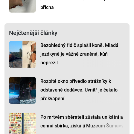
břicha
Nejčtenější články
Bezohledný řidič splašil koně. Mladá
jezdkyně je vážně zraněná, kůň
nepřežil
Rozbité okno přivedlo strážníky k
odstavené dodávce. Uvnitř je čekalo
překvapení
Po mrtvém sběrateli zůstala unikátní a
cenná sbírka, získá ji Muzeum Šumavy