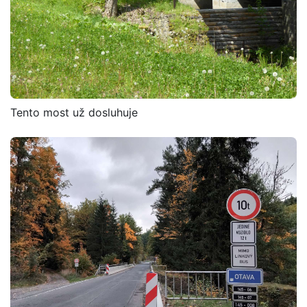
Tento most už dosluhuje