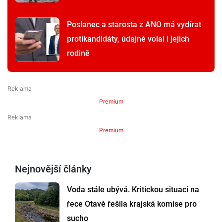
Poslanec a starosta z ANO má vydírat
protikandidáty, údajně volal i jejich
rodině
Premium
Premium
Nejnovější články
Voda stále ubývá. Kritickou situaci na
řece Otavě řešila krajská komise pro
sucho