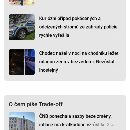
Kuriózní případ pokácených a
odcizených stromů ze zahrady policie
rychle vyřešila
Chodec našel v noci na chodníku ležet
mladou ženu v bezvědomí. Nezůstal
lhostejný
O čem píše Trade-off
ČNB ponechala sazby beze změny,
inflace má krátkodobě vzrůst ke 3 %