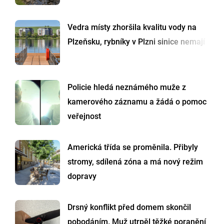
Vedra místy zhoršila kvalitu vody na
Plzeňsku, rybníky v Plzni sinice nemají
Policie hledá neznámého muže z
kamerového záznamu a žádá o pomoc
veřejnost
Americká třída se proměnila. Přibyly
stromy, sdílená zóna a má nový režim
dopravy
Drsný konflikt před domem skončil
pobodáním. Muž utrpěl těžké poranění