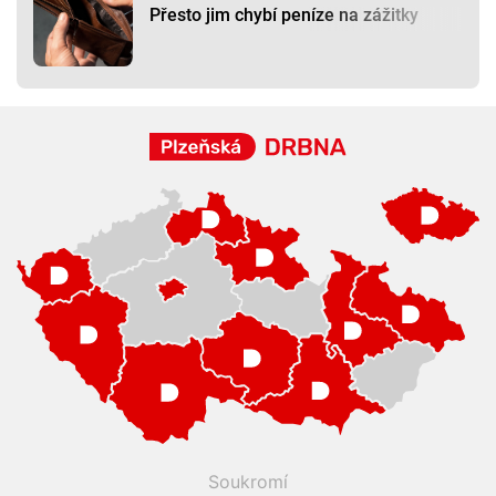
Přesto jim chybí peníze na zážitky
Soukromí