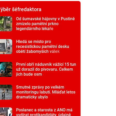
ýběr šéfredaktora
Od šumavské hájovny v Pustině
zmizelo pamětní prkno
legendárního lékaře
Hledá se místo pro
recesistickou pamětní desku
obětí žabomyších válek
První obří náduvník vážící 15 tun
už dorazil do pivovaru. Celkem
jich bude osm
Smutné zprávy po velkém
monitoringu labutí. Mláďat letos
dramaticky ubylo
Poslanec a starosta z ANO má
vydírat protikandidáty, údajně