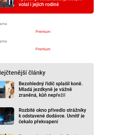
volal i jejich rodině
Premium
Premium
ejčtenější články
Bezohledný řidič splašil koně.
Mladá jezdkyně je vážně
zraněná, kůň nepřežil
Rozbité okno přivedlo strážníky
k odstavené dodávce. Uvnitř je
čekalo překvapení