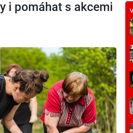
y i pomáhat s akcemi
V