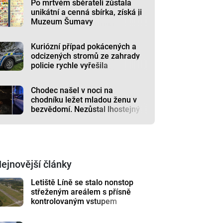
Po mrtvém sběrateli zůstala
unikátní a cenná sbírka, získá ji
Muzeum Šumavy
Kuriózní případ pokácených a
odcizených stromů ze zahrady
policie rychle vyřešila
Chodec našel v noci na
chodníku ležet mladou ženu v
bezvědomí. Nezůstal lhostejný
ejnovější články
Letiště Líně se stalo nonstop
střeženým areálem s přísně
kontrolovaným vstupem