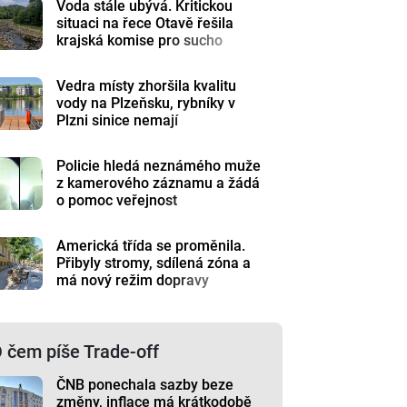
Voda stále ubývá. Kritickou
situaci na řece Otavě řešila
krajská komise pro sucho
Vedra místy zhoršila kvalitu
vody na Plzeňsku, rybníky v
Plzni sinice nemají
Policie hledá neznámého muže
z kamerového záznamu a žádá
o pomoc veřejnost
Americká třída se proměnila.
Přibyly stromy, sdílená zóna a
má nový režim dopravy
 čem píše Trade-off
ČNB ponechala sazby beze
změny, inflace má krátkodobě