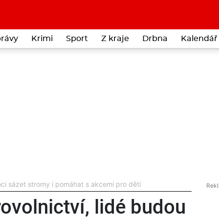
rávy
Krimi
Sport
Z kraje
Drbna
Kalendář 
oci sázet stromy i pomáhat s akcemi pro děti
ovolnictví, lidé budou