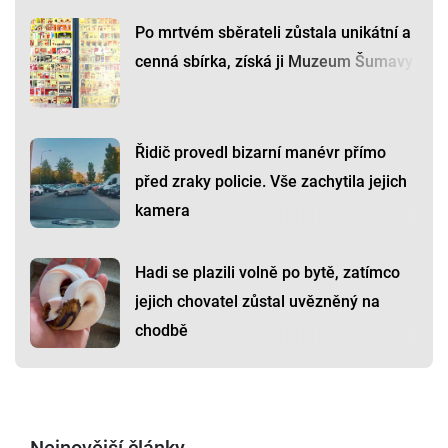
Po mrtvém sběrateli zůstala unikátní a
cenná sbírka, získá ji Muzeum Šumavy
Řidič provedl bizarní manévr přímo
před zraky policie. Vše zachytila jejich
kamera
Hadi se plazili volně po bytě, zatímco
jejich chovatel zůstal uvězněný na
chodbě