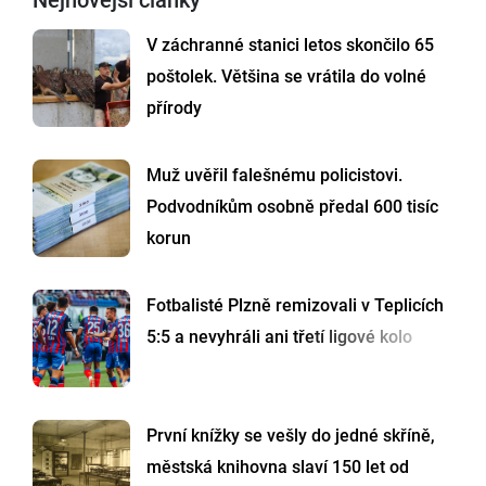
Nejnovější články
V záchranné stanici letos skončilo 65
poštolek. Většina se vrátila do volné
přírody
Muž uvěřil falešnému policistovi.
Podvodníkům osobně předal 600 tisíc
korun
Fotbalisté Plzně remizovali v Teplicích
5:5 a nevyhráli ani třetí ligové kolo
První knížky se vešly do jedné skříně,
městská knihovna slaví 150 let od