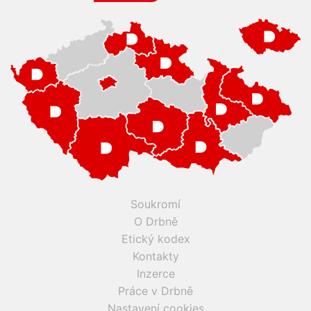
Soukromí
O Drbně
Etický kodex
Kontakty
Inzerce
Práce v Drbně
Nastavení cookies