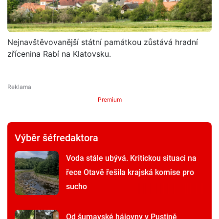
Nejnavštěvovanější státní památkou zůstává hradní
zřícenina Rabí na Klatovsku.
Premium
Výběr šéfredaktora
Voda stále ubývá. Kritickou situaci na
řece Otavě řešila krajská komise pro
sucho
Od šumavské hájovny v Pustině