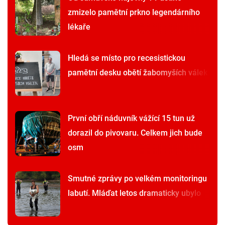
zmizelo pamětní prkno legendárního
lékaře
Hledá se místo pro recesistickou
pamětní desku obětí žabomyších válek
První obří náduvník vážící 15 tun už
dorazil do pivovaru. Celkem jich bude
osm
Smutné zprávy po velkém monitoringu
labutí. Mláďat letos dramaticky ubylo