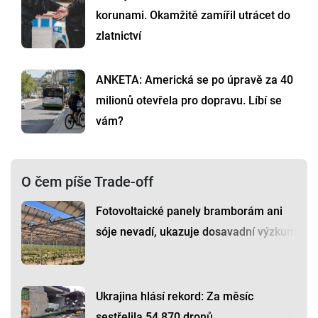
korunami. Okamžitě zamířil utrácet do
zlatnictví
ANKETA: Americká se po úpravě za 40
milionů otevřela pro dopravu. Líbí se
vám?
O čem píše Trade-off
Fotovoltaické panely bramborám ani
sóje nevadí, ukazuje dosavadní výzkum
Ukrajina hlásí rekord: Za měsíc
sestřelila 54 870 dronů