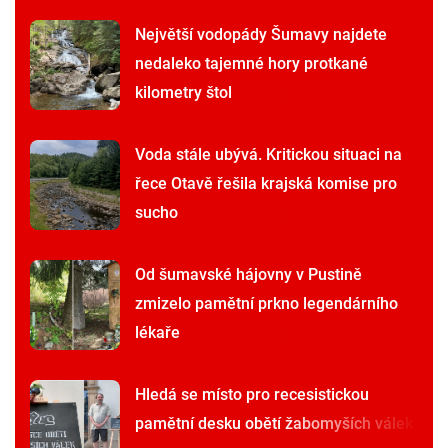
Největší vodopády Šumavy najdete
nedaleko tajemné hory protkané
kilometry štol
Voda stále ubývá. Kritickou situaci na
řece Otavě řešila krajská komise pro
sucho
Od šumavské hájovny v Pustině
zmizelo pamětní prkno legendárního
lékaře
Hledá se místo pro recesistickou
pamětní desku obětí žabomyších válek