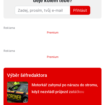
děje kolem tebe?
Přihlásit
Premium
Premium
Výběr šéfredaktora
Motorkář zahynul po nárazu do stromu,
když nezvládl průjezd zatáčkou