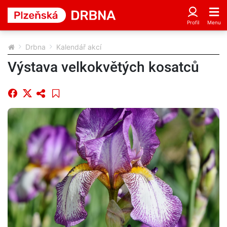
Drbna
Kalendář akcí
Výstava velkokvětých kosatců