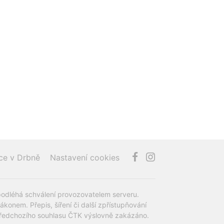
ce v Drbně
Nastavení cookies
podléhá schválení provozovatelem serveru.
onem. Přepis, šíření či další zpřístupňování
z předchozího souhlasu ČTK výslovně zakázáno.