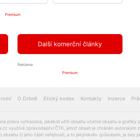
Premium
Další komerční články
Premium
romí
O Drbně
Etický kodex
Kontakty
Inzerce
Prá
na práva vyhrazena, jakékoli užití obsahu včetné obsahu a grafiky 
.cz využívá zpravodajství ČTK, jehož obsah je chráněn autorským zák
o obsahu či jeho částí veřejnosti, a to jakýmkoliv způsobem, je be