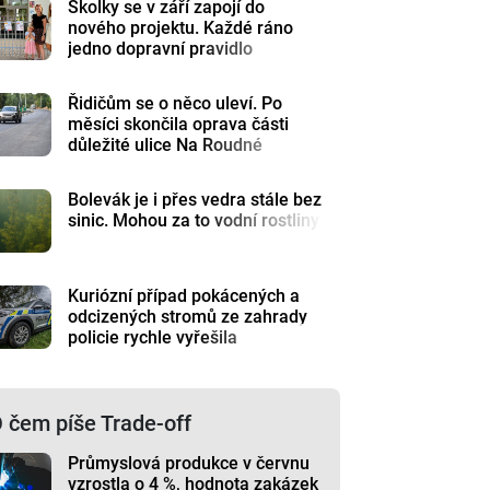
Školky se v září zapojí do
nového projektu. Každé ráno
jedno dopravní pravidlo
Řidičům se o něco uleví. Po
měsíci skončila oprava části
důležité ulice Na Roudné
Bolevák je i přes vedra stále bez
sinic. Mohou za to vodní rostliny
Kuriózní případ pokácených a
odcizených stromů ze zahrady
policie rychle vyřešila
 čem píše Trade-off
Průmyslová produkce v červnu
vzrostla o 4 %, hodnota zakázek