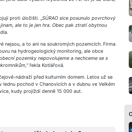
ují proti úložišti. „
SÚRAO sice posunulo povrchový
jinam, ale to je jen hra. Obec pak ztratí obytnou
dla.
vé nejsou, a to ani na soukromých pozemcích. Firma
ouvu na hydrogeologický monitoring, ale obce
 obecní pozemky nepovolujeme a nechceme se s
oukromníkům,"
řekla Kotlářová.
ačejově-nádraží před kulturním domem. Letos už se
v lednu pochod v Chanovicích a v dubnu ve Velkém
vice, kudy projíždí denně 15 000 aut.
O