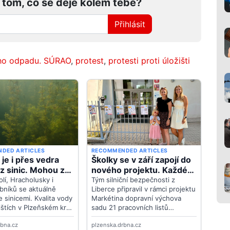
 tom, co se děje kolem tebe?
Přihlásit
ého odpadu. SÚRAO
,
protest
,
protesti proti úložišti