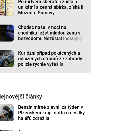
Po mrtvém sběrateli zůstala
unikátní a cenná sbírka, získá ji
Muzeum Šumavy
Chodec našel v noci na
chodníku ležet mladou ženu v
bezvědomí. Nezůstal lhostejný
Kuriózní případ pokácených a
odcizených stromů ze zahrady
policie rychle vyřešila
ejnovější články
Benzin mírně zlevnil za týden v
Plzeňském kraji, nafta o desítky
haléřů zdražila