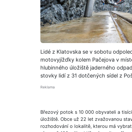
Lidé z Klatovska se v sobotu odpoled
motovyjížďky kolem Pačejova v míste
hlubinného úložiště jaderného odpadu
stovky lidí z 31 dotčených sídel z Poš
Březový potok s 10 000 obyvateli a tisíc
úložiště. Obce už 22 let zvažovanou sta
rozhodování o lokalitě, kterou má vybra