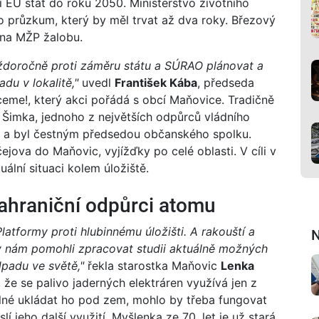
í EU stát do roku 2050. Ministerstvo životního
ilo průzkum, který by měl trvat až dva roky. Březový
 na MŽP žalobu.
ždoročně proti záměru státu a SÚRAO plánovat a
du v lokalitě,"
uvedl
František Kába
, předseda
eme!, který akci pořádá s obcí Maňovice. Tradičně
 Šimka, jednoho z největších odpůrců vládního
ch a byl čestným předsedou občanského spolku.
čejova do Maňovic, vyjížďky po celé oblasti. V cíli v
ální situaci kolem úložiště.
 zahraniční odpůrci atomu
latformy proti hlubinnému úložišti. A rakouští a
N
y nám pomohli zpracovat studii aktuálně možných
dpadu ve světě,"
řekla starostka Maňovic
Lenka
že se palivo jaderných elektráren využívá jen z
slné ukládat ho pod zem, mohlo by třeba fungovat
í jeho další využití. Myšlenka ze 70. let je už stará,