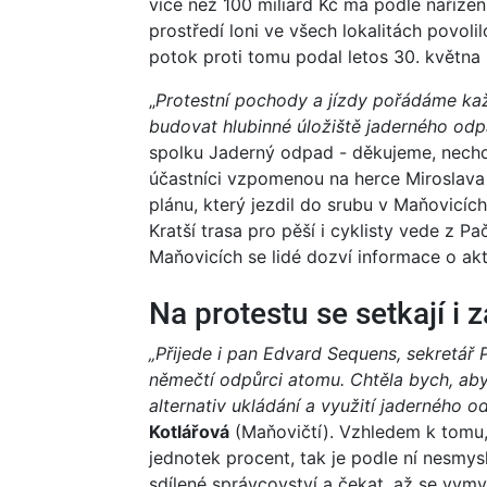
více než 100 miliard Kč má podle nařízen
prostředí loni ve všech lokalitách povol
potok proti tomu podal letos 30. května
„
Protestní pochody a jízdy pořádáme ka
budovat hlubinné úložiště jaderného odpa
spolku Jaderný odpad - děkujeme, nechc
účastníci vzpomenou na herce Miroslava
plánu, který jezdil do srubu v Maňovicí
Kratší trasa pro pěší i cyklisty vede z Pa
Maňovicích se lidé dozví informace o aktu
Na protestu se setkají i
„Přijede i pan Edvard Sequens, sekretář P
němečtí odpůrci atomu. Chtěla bych, ab
alternativ ukládání a využití jaderného o
Kotlářová
(Maňovičtí). Vzhledem k tomu, 
jednotek procent, tak je podle ní nesmy
sdílené správcovství a čekat, až se vymysl