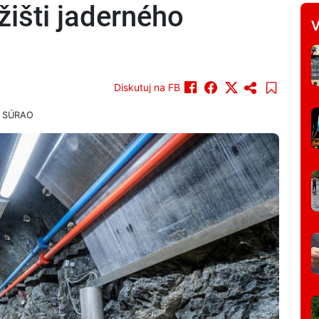
išti jaderného
V
Diskutuj na FB
du SÚRAO