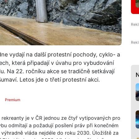
ne vydají na další protestní pochody, cyklo- a
ch, která připadají v úvahu pro vybudování
. Na 22. ročníku akce se tradičně setkávají
N
umaví. Letos jde o třetí protestní akci.
Premium
i rekreanty je v ČR jednou ze čtyř vytipovaných pro
vbu odmítají a požadují posílení práv při konečném
t výhradně vláda nejdéle do roku 2030. Úložiště za