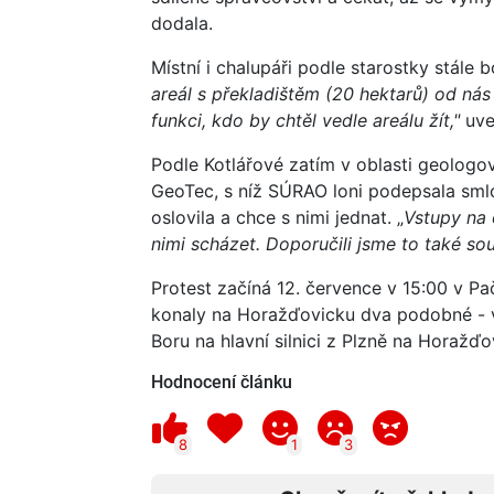
dodala.
Místní i chalupáři podle starostky stále boj
areál s překladištěm (20 hektarů) od nás 
funkci, kdo by chtěl vedle areálu žít,"
uve
Podle Kotlářové zatím v oblasti geologo
GeoTec, s níž SÚRAO loni podepsala sml
oslovila a chce s nimi jednat. „
Vstupy na
nimi scházet. Doporučili jsme to také s
Protest začíná 12. července v 15:00 v P
konaly na Horažďovicku dva podobné - 
Boru na hlavní silnici z Plzně na Horažďo
Hodnocení článku
8
1
3