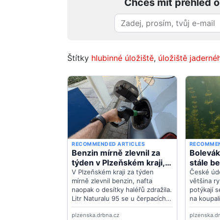
Chceš mít přehled o
Štítky
hlubinné úložiště
,
úložiště jadern