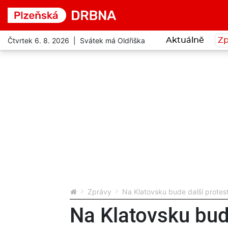
Čtvrtek 6. 8. 2026 | Svátek má Oldřiška
Aktuálně
Zp
Zprávy
Na Klatovsku bude další protes
Na Klatovsku bude