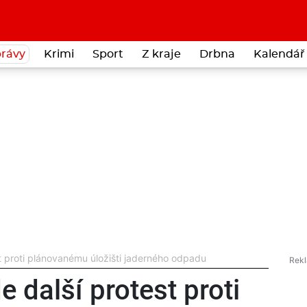
rávy
Krimi
Sport
Z kraje
Drbna
Kalendář 
t proti plánovanému úložišti jaderného odpadu
 další protest proti