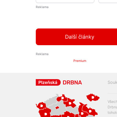
Další články
Premium
Souk
Všech
Drbna
tohot