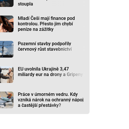
stoupla
Mladí Češi mají finance pod
kontrolou. Přesto jim chybí
peníze na zážitky
Pozemní stavby podpořily
červnový růst stavebnictví
EU uvolnila Ukrajině 3,47
miliardy eur na drony a Gripeny
Práce v úmorném vedru. Kdy
vzniká nárok na ochranný nápoj
a častější přestávky?