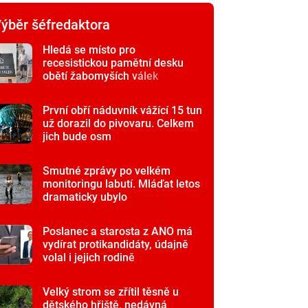
ýběr šéfredaktora
Hledá se místo pro
recesistickou pamětní desku
obětí žabomyších válek
První obří náduvník vážící 15 tun
už dorazil do pivovaru. Celkem
jich bude osm
Smutné zprávy po velkém
monitoringu labutí. Mláďat letos
dramaticky ubylo
Poslanec a starosta z ANO má
vydírat protikandidáty, údajně
volal i jejich rodině
Velký strom se zřítil těsně u
dětského hřiště, nedávná